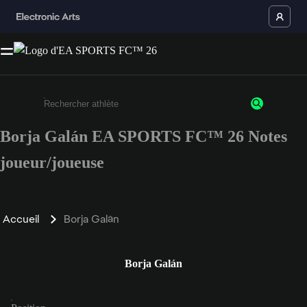
Borja Galán EA SPORTS FC™ 26 Notes
Saisissez au moins 3 caractères ou chiffres.
joueur/joueuse
Accueil
Borja Galán
Borja Galán