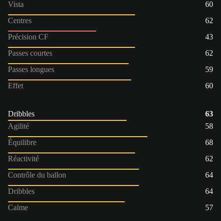
Vista
60
Centres
62
Précision CF
43
Passes courtes
62
Passes longues
59
Effet
60
Dribbles
63
Agilité
58
Équilibre
68
Réactivité
62
Contrôle du ballon
64
Dribbles
64
Calme
57