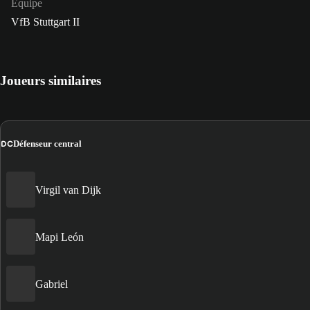
Équipe
VfB Stuttgart II
Joueurs similaires
DC
Défenseur central
Virgil van Dijk
Mapi León
Gabriel