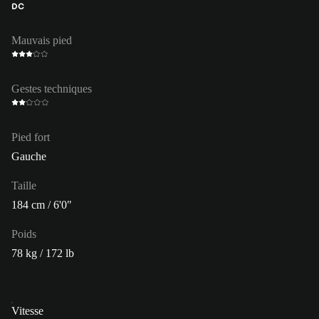
DC
Mauvais pied
Gestes techniques
Pied fort
Gauche
Taille
184 cm / 6'0"
Poids
78 kg / 172 lb
Vitesse