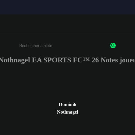
Nothnagel EA SPORTS FC™ 26 Notes joueu
Saisissez au moins 3 caractères ou chiffres.
Dominik
Nothnagel