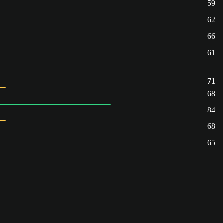
59
62
66
61
71
68
84
68
65