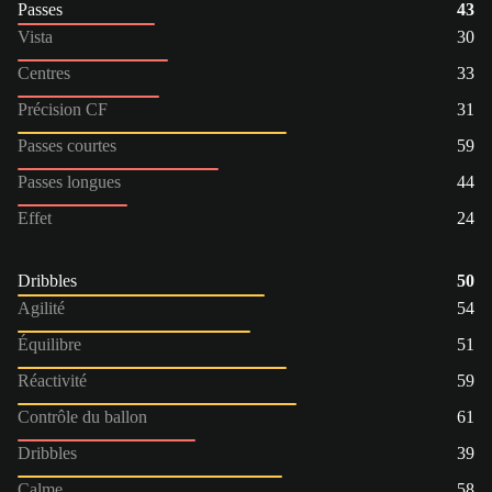
Passes
43
Vista
30
Centres
33
Précision CF
31
Passes courtes
59
Passes longues
44
Effet
24
Dribbles
50
Agilité
54
Équilibre
51
Réactivité
59
Contrôle du ballon
61
Dribbles
39
Calme
58