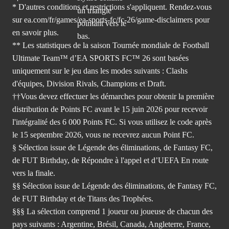
* D'autres conditions et restrictions s'appliquent. Rendez-
vous
sur ea.com/fr/games/ea-sports-fc/fc-26/game-disclaimers
pour
en savoir plus.
** Les statistiques de la saison Tournée mondiale de Football
Ultimate Team™ d’EA SPORTS FC™ 26 sont basées
uniquement sur le jeu dans les modes suivants : Clashs
d'équipes, Division Rivals, Champions et Draft.
††Vous devez effectuer les démarches pour obtenir la première
distribution de Points FC avant le 15 juin 2026 pour recevoir
l'intégralité des 6 000 Points FC. Si vous utilisez le code après
le 15 septembre 2026, vous ne recevrez aucun Point FC.
§ Sélection issue de Légende des éliminations, de Fantasy FC,
de FUT Birthday, de Répondre à l'appel et d’UEFA En route
vers la finale.
§§ Sélection issue de Légende des éliminations, de Fantasy FC,
de FUT Birthday et de Titans des Trophées.
§§§ La sélection comprend 1 joueur ou joueuse de chacun des
pays suivants : Argentine, Brésil, Canada, Angleterre, France,