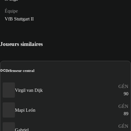
Équipe
VfB Stuttgart II
Joueurs similaires
DC
Défenseur central
GÉN
Virgil van Dijk
90
GÉN
Mapi León
89
GÉN
Gabriel