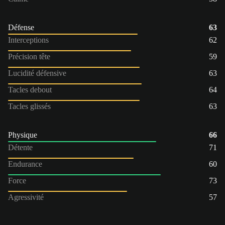
Défense
63
Interceptions
62
Précision tête
59
Lucidité défensive
63
Tacles debout
64
Tacles glissés
63
Physique
66
Détente
71
Endurance
60
Force
73
Agressivité
57