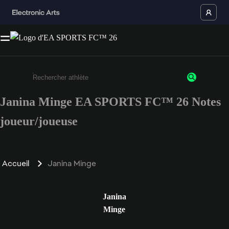
Janina Minge EA SPORTS FC™ 26 Notes
Saisissez au moins 3 caractères ou chiffres.
joueur/joueuse
Accueil
Janina Minge
Janina
Minge