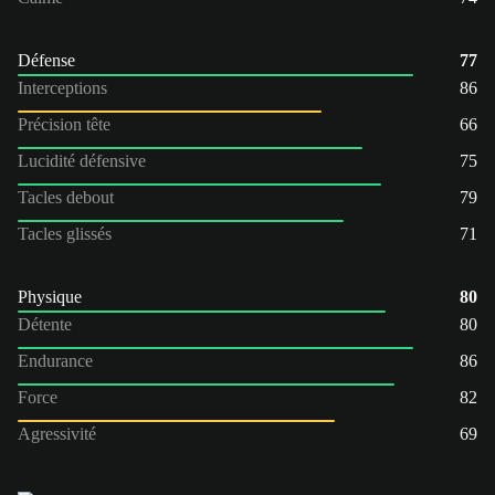
Défense
77
Interceptions
86
Précision tête
66
Lucidité défensive
75
Tacles debout
79
Tacles glissés
71
Physique
80
Détente
80
Endurance
86
Force
82
Agressivité
69