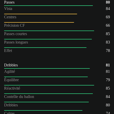
Passes
80
Vista
84
Centres
69
Précision CF
66
Passes courtes
85
Passes longues
83
Effet
78
Dribbles
81
Agilité
81
Équilibre
79
Réactivité
85
Contrôle du ballon
84
Dribbles
80
Calme
74