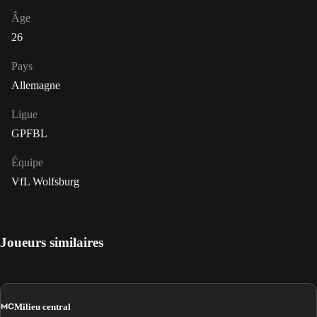
Âge
26
Pays
Allemagne
Ligue
GPFBL
Équipe
VfL Wolfsburg
Joueurs similaires
MC
Milieu central