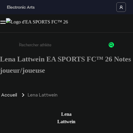
Lena Lattwein EA SPORTS FC™ 26 Notes
Saisissez au moins 3 caractères ou chiffres.
joueur/joueuse
Accueil
Lena Lattwein
Lena
Lattwein