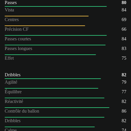
Passes
80
Vista
84
Centres
69
Précision CF
66
Passes courtes
84
Passes longues
83
Effet
75
Dribbles
82
Agilité
79
Équilibre
77
Réactivité
82
Contrôle du ballon
86
Dribbles
82
Calme
74