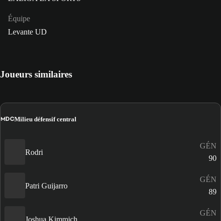
Équipe
Levante UD
Joueurs similaires
MDC
Milieu défensif central
GÉN
Rodri
90
GÉN
Patri Guijarro
89
GÉN
Joshua Kimmich