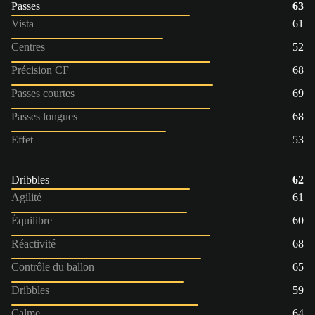
Passes
63
Vista
61
Centres
52
Précision CF
68
Passes courtes
69
Passes longues
68
Effet
53
Dribbles
62
Agilité
61
Équilibre
60
Réactivité
68
Contrôle du ballon
65
Dribbles
59
Calme
64