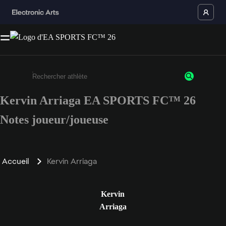
Kervin Arriaga EA SPORTS FC™ 26
Saisissez au moins 3 caractères ou chiffres.
Notes joueur/joueuse
Accueil
Kervin Arriaga
Kervin
Arriaga