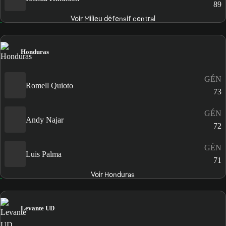
89
Voir Milieu défensif central
Honduras
GÉN
Romell Quioto
73
GÉN
Andy Najar
72
GÉN
Luis Palma
71
Voir Honduras
Levante UD