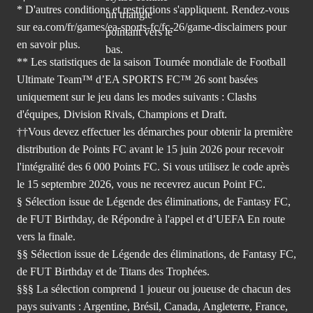
* D'autres conditions et restrictions s'appliquent. Rendez-
vous
sur ea.com/fr/games/ea-sports-fc/fc-26/game-disclaimers
pour
en savoir plus.
** Les statistiques de la saison Tournée mondiale de Football
Ultimate Team™ d’EA SPORTS FC™ 26 sont basées
uniquement sur le jeu dans les modes suivants : Clashs
d'équipes, Division Rivals, Champions et Draft.
††Vous devez effectuer les démarches pour obtenir la première
distribution de Points FC avant le 15 juin 2026 pour recevoir
l'intégralité des 6 000 Points FC. Si vous utilisez le code après
le 15 septembre 2026, vous ne recevrez aucun Point FC.
§ Sélection issue de Légende des éliminations, de Fantasy FC,
de FUT Birthday, de Répondre à l'appel et d’UEFA En route
vers la finale.
§§ Sélection issue de Légende des éliminations, de Fantasy FC,
de FUT Birthday et de Titans des Trophées.
§§§ La sélection comprend 1 joueur ou joueuse de chacun des
pays suivants : Argentine, Brésil, Canada, Angleterre, France,