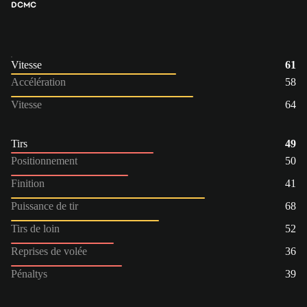
DC
MC
Vitesse
61
Accélération
58
Vitesse
64
Tirs
49
Positionnement
50
Finition
41
Puissance de tir
68
Tirs de loin
52
Reprises de volée
36
Pénaltys
39