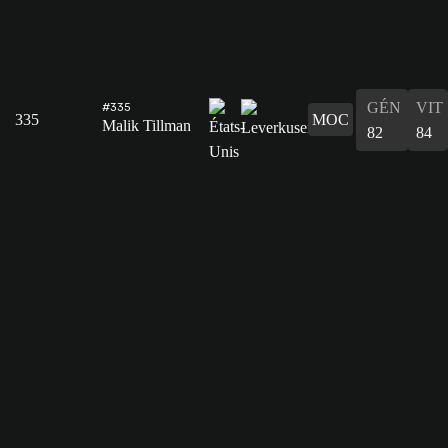
GÉN
VIT
#335
335
MOC
Malik Tillman
82
84