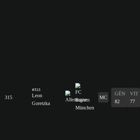
#315
GÉN
VIT
Leon
315
MC
82
77
Goretzka