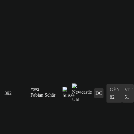
GÉN
VIT
#392
392
DC
Fabian Schär
82
51