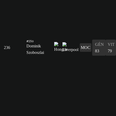
#236
GÉN
VIT
Dominik
236
MOC
83
79
Szoboszlai