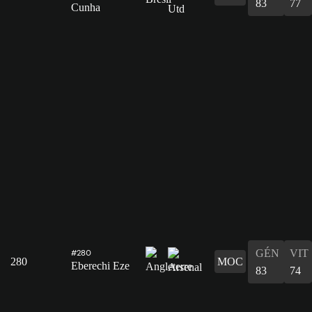
83
77
Cunha
GÉN
VIT
#280
280
MOC
Eberechi Eze
83
74