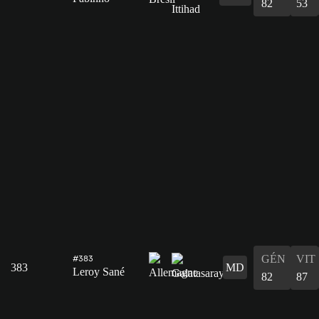
82
53
GÉN
VIT
#383
383
MD
Leroy Sané
82
87