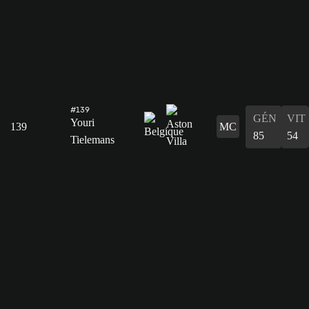
#139
GÉN
VIT
Youri
139
MC
85
54
Tielemans