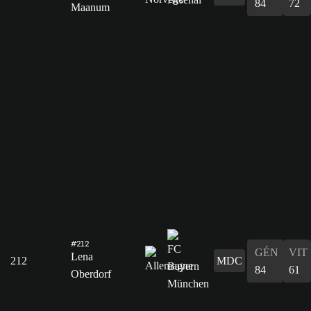
84
72
Maanum
#212
GÉN
VIT
Lena
212
MDC
84
61
Oberdorf