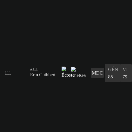
GÉN
VIT
#111
111
MDC
Erin Cuthbert
85
79