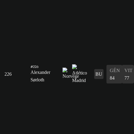
#226
GÉN
VIT
Alexander
226
BU
84
77
Sørloth