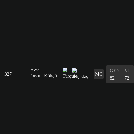
GÉN
VIT
#327
327
MC
Orkun Kökçü
82
72