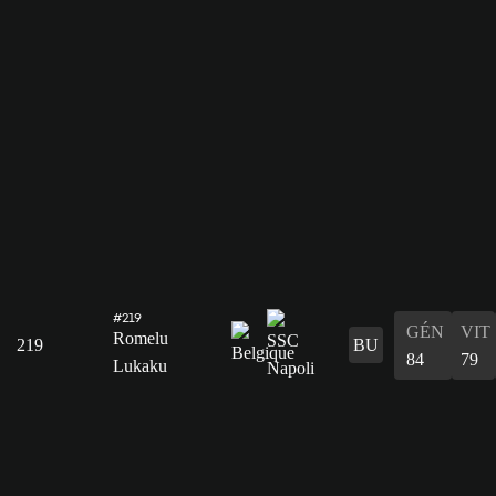
#219
GÉN
VIT
Romelu
219
BU
84
79
Lukaku