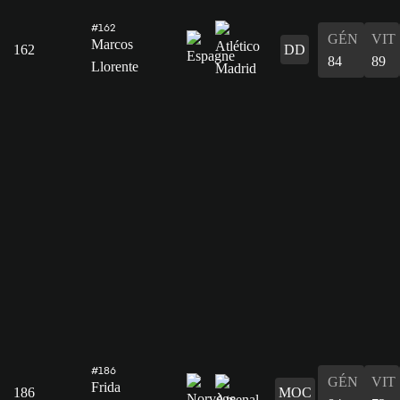
#162
GÉN
VIT
Marcos
162
DD
84
89
Llorente
#186
GÉN
VIT
Frida
186
MOC