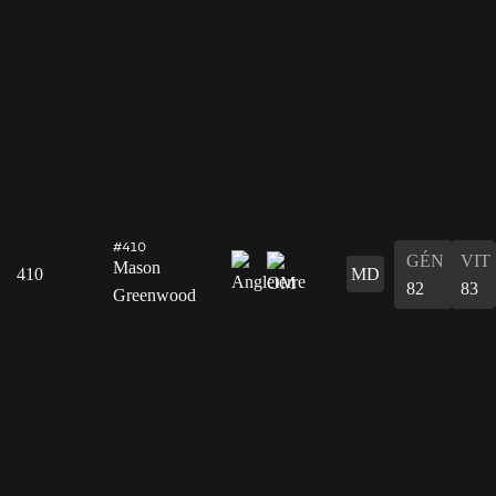
#410
GÉN
VIT
Mason
410
MD
82
83
Greenwood