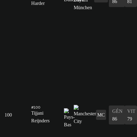
86
81
Harder
#100
GÉN
VIT
Tijjani
100
MC
86
79
Reijnders