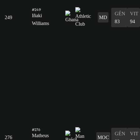
#249
GÉN
VIT
Iñaki
249
MD
83
94
Williams
#276
GÉN
VIT
Matheus
276
MOC