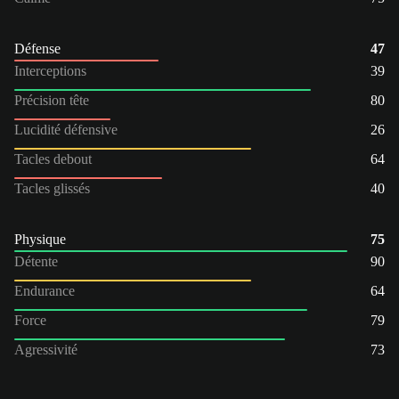
Défense
47
Interceptions
39
Précision tête
80
Lucidité défensive
26
Tacles debout
64
Tacles glissés
40
Physique
75
Détente
90
Endurance
64
Force
79
Agressivité
73