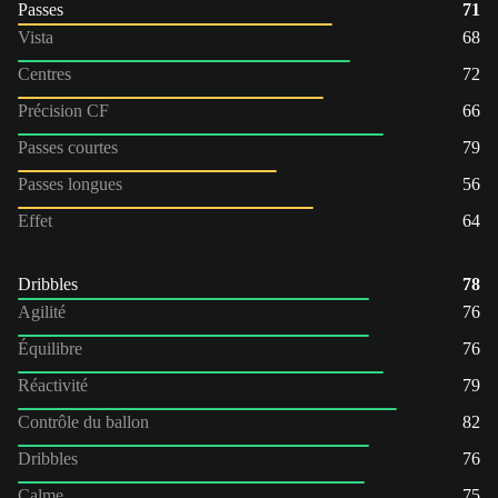
Passes
71
Vista
68
Centres
72
Précision CF
66
Passes courtes
79
Passes longues
56
Effet
64
Dribbles
78
Agilité
76
Équilibre
76
Réactivité
79
Contrôle du ballon
82
Dribbles
76
Calme
75