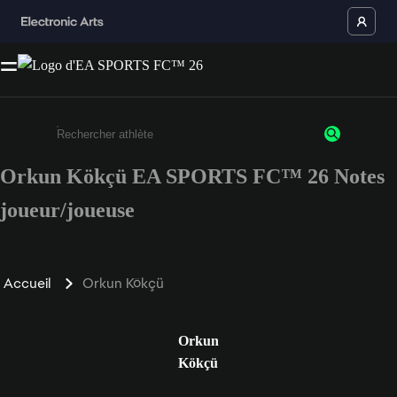
Orkun Kökçü EA SPORTS FC™ 26 Notes
Saisissez au moins 3 caractères ou chiffres.
joueur/joueuse
Accueil
Orkun Kökçü
Orkun
Kökçü