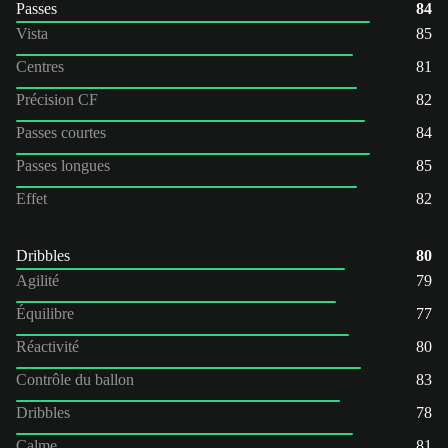
Passes
84
Vista
85
Centres
81
Précision CF
82
Passes courtes
84
Passes longues
85
Effet
82
Dribbles
80
Agilité
79
Équilibre
77
Réactivité
80
Contrôle du ballon
83
Dribbles
78
Calme
81