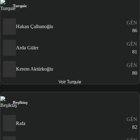
Turquie
GÉN
Hakan Çalhanoğlu
86
GÉN
Arda Güler
81
GÉN
Kerem Aktürkoğlu
80
Voir Turquie
Beşiktaş
GÉN
Rafa
82