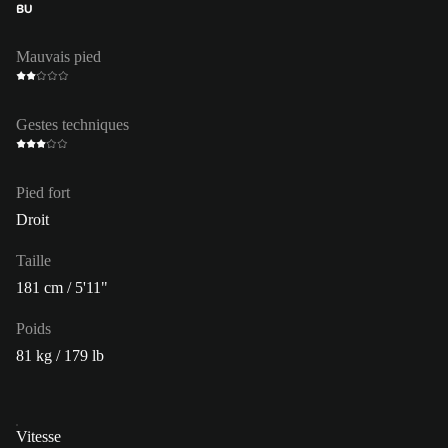
BU
Mauvais pied
Gestes techniques
Pied fort
Droit
Taille
181 cm / 5'11"
Poids
81 kg / 179 lb
Vitesse