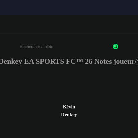
Denkey EA SPORTS FC™ 26 Notes joueur/
Saisissez au moins 3 caractères ou chiffres.
Kévin
Denkey