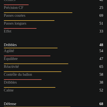
Précision CF
25
Passes courtes
69
Passes longues
51
Effet
33
Dribbles
48
Agilité
54
Équilibre
47
Réactivité
65
Contrôle du ballon
58
Dribbles
38
Calme
52
Défense
68