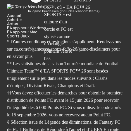
Users Interact
In-game Purchases (Includes Random Items)
Accueil
Acheter
Actus
EA app pour Windows
EA app pour Mac
Sports Jeux
* D'autres conditions et restrictions s'appliquent. Rendez-
vous
sur ea.com/fr/games/ea-sports-fc/fc-26/game-disclaimers
pour
en savoir plus.
** Les statistiques de la saison Tournée mondiale de Football
Ultimate Team™ d’EA SPORTS FC™ 26 sont basées
uniquement sur le jeu dans les modes suivants : Clashs
d'équipes, Division Rivals, Champions et Draft.
††Vous devez effectuer les démarches pour obtenir la première
distribution de Points FC avant le 15 juin 2026 pour recevoir
l'intégralité des 6 000 Points FC. Si vous utilisez le code après
le 15 septembre 2026, vous ne recevrez aucun Point FC.
§ Sélection issue de Légende des éliminations, de Fantasy FC,
de FUT Birthday, de Répondre à l'appel et d’UEFA En route