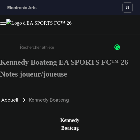
Kennedy Boateng EA SPORTS FC™ 26
Saisissez au moins 3 caractères ou chiffres.
Notes joueur/joueuse
Accueil
Kennedy Boateng
Kennedy
Boateng