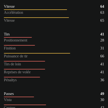
Vitesse
64
Accélération
63
Vitesse
65
Tirs
41
Positionnement
28
Finition
31
Puissance de tir
66
Tirs de loin
41
Reprises de volée
41
Pénaltys
36
Passes
49
Vista
30
Centres
42