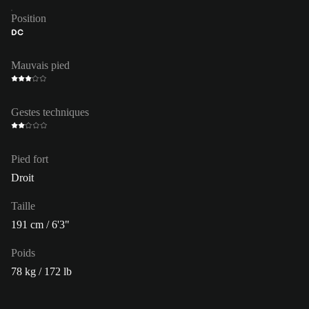
Position
DC
Mauvais pied
Gestes techniques
Pied fort
Droit
Taille
191 cm / 6'3"
Poids
78 kg / 172 lb