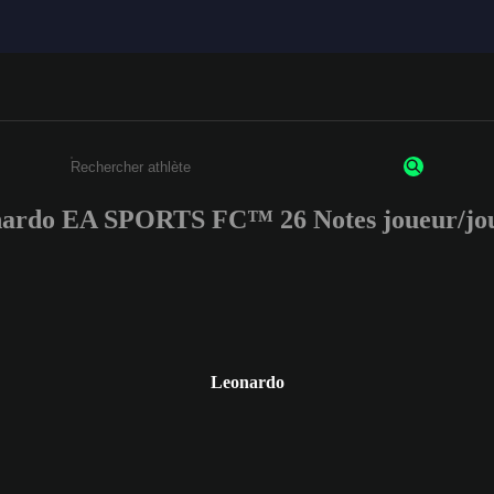
ardo EA SPORTS FC™ 26 Notes joueur/jo
Saisissez au moins 3 caractères ou chiffres.
Leonardo