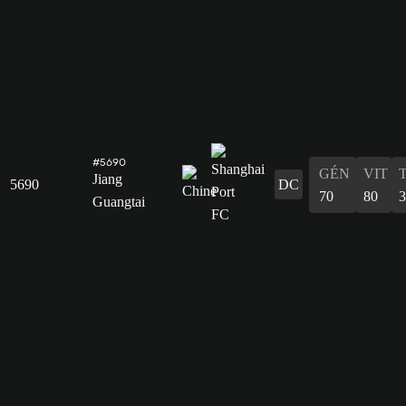
#5690
GÉN
VIT
Jiang
5690
DC
70
80
3
Guangtai