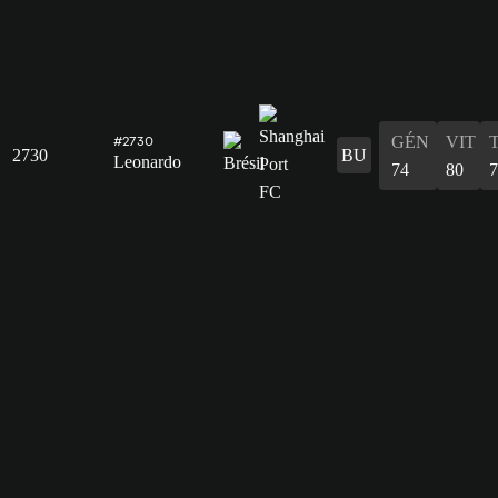
GÉN
VIT
#2730
2730
BU
Leonardo
74
80
7