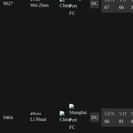
9027
DC
Wei Zhen
67
66
3
GÉN
VIT
#9464
9464
DG
Li Shuai
66
81
4