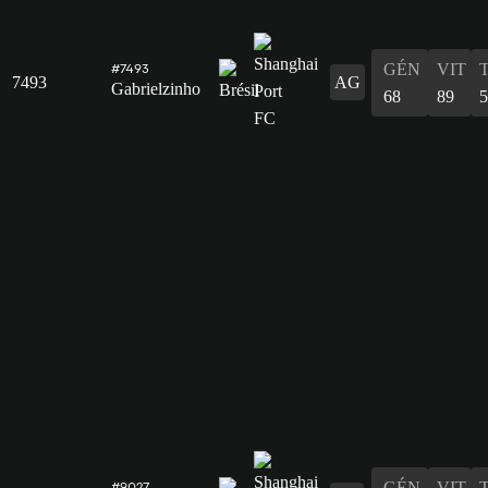
GÉN
VIT
#7493
7493
AG
Gabrielzinho
68
89
5
GÉN
VIT
#9027