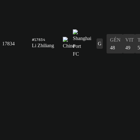
GÉN
VIT
#17834
17834
G
Li Zhiliang
48
49
5