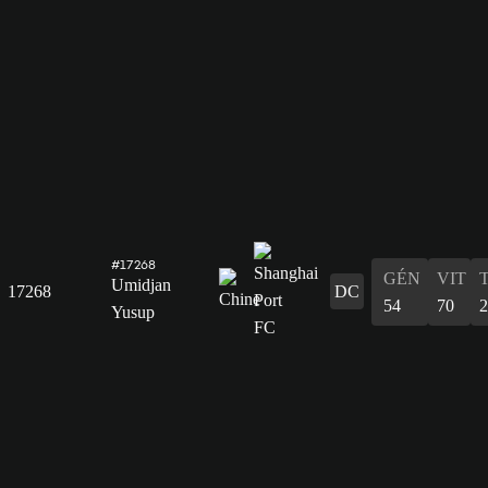
#17268
GÉN
VIT
Umidjan
17268
DC
54
70
2
Yusup