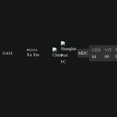
GÉN
VIT
#11414
11414
MDC
Xu Xin
64
69
5