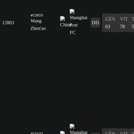
#12803
GÉN
VIT
Wang
12803
DD
63
78
5
Zhen'ao
GÉN
VIT
#13377