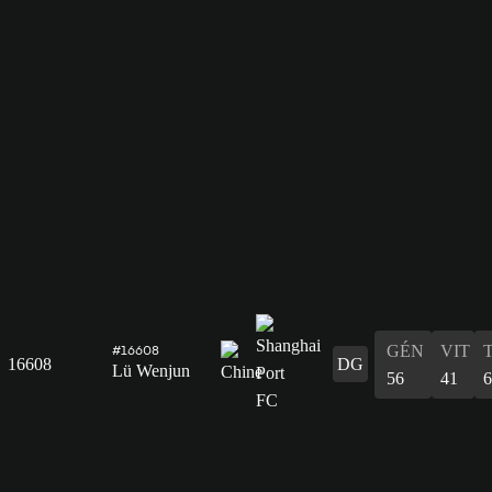
GÉN
VIT
#16608
16608
DG
Lü Wenjun
56
41
6