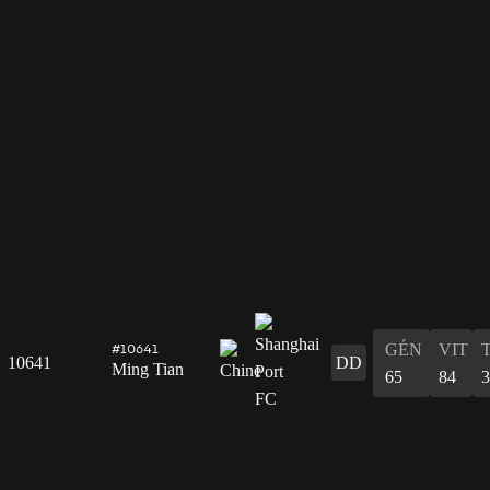
GÉN
VIT
#10641
10641
DD
Ming Tian
65
84
3