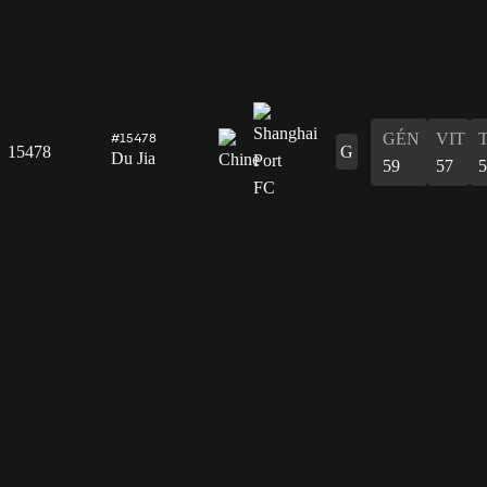
GÉN
VIT
#15478
15478
G
Du Jia
59
57
5