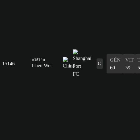
GÉN
VIT
#15146
15146
G
Chen Wei
60
59
5