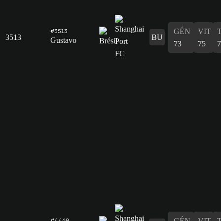
GÉN
VIT
#3513
3513
BU
Gustavo
73
75
7
GÉN
VIT
#4469