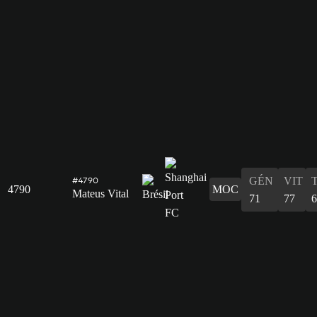
GÉN
VIT
#4790
4790
MOC
Mateus Vital
71
77
6