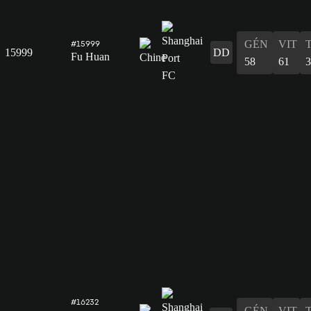
GÉN
VIT
#15999
15999
DD
Fu Huan
58
61
3
#16232
GÉN
VIT