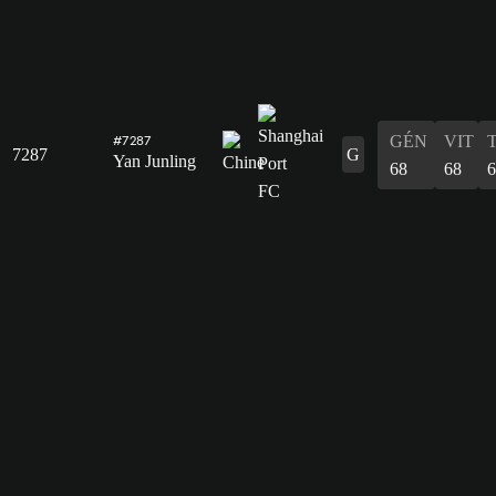
GÉN
VIT
#7287
7287
G
Yan Junling
68
68
6