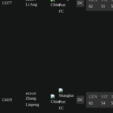
13377
DC
Li Ang
62
51
5
#13419
GÉN
VIT
Zhang
13419
DC
62
54
5
Linpeng