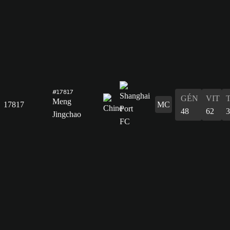
#17817
GÉN
VIT
Meng
17817
MC
48
62
3
Jingchao