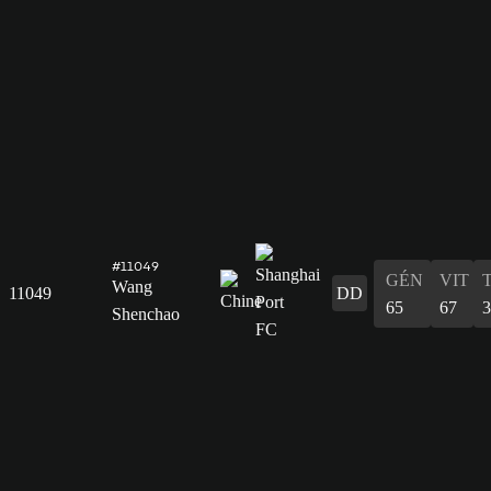
#11049
GÉN
VIT
Wang
11049
DD
65
67
3
Shenchao