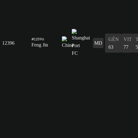
GÉN
VIT
#12396
12396
MD
Feng Jin
63
77
5