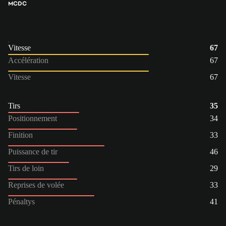
MC
DC
Vitesse
67
Accélération
67
Vitesse
67
Tirs
35
Positionnement
34
Finition
33
Puissance de tir
46
Tirs de loin
29
Reprises de volée
33
Pénaltys
41