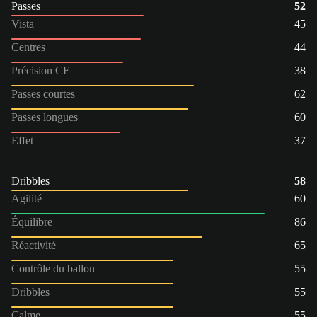
Passes
52
Vista
45
Centres
44
Précision CF
38
Passes courtes
62
Passes longues
60
Effet
37
Dribbles
58
Agilité
60
Équilibre
86
Réactivité
65
Contrôle du ballon
55
Dribbles
55
Calme
55