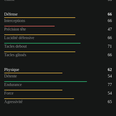
Défense
66
Interceptions
66
Précision tête
47
Lucidité défensive
66
Tacles debout
71
Tacles glissés
66
Physique
62
Détente
54
Endurance
77
Force
54
Agressivité
65