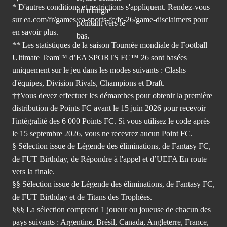
* D'autres conditions et restrictions s'appliquent. Rendez-
vous
sur ea.com/fr/games/ea-sports-fc/fc-26/game-disclaimers
pour
en savoir plus.
** Les statistiques de la saison Tournée mondiale de Football
Ultimate Team™ d’EA SPORTS FC™ 26 sont basées
uniquement sur le jeu dans les modes suivants : Clashs
d'équipes, Division Rivals, Champions et Draft.
††Vous devez effectuer les démarches pour obtenir la première
distribution de Points FC avant le 15 juin 2026 pour recevoir
l'intégralité des 6 000 Points FC. Si vous utilisez le code après
le 15 septembre 2026, vous ne recevrez aucun Point FC.
§ Sélection issue de Légende des éliminations, de Fantasy FC,
de FUT Birthday, de Répondre à l'appel et d’UEFA En route
vers la finale.
§§ Sélection issue de Légende des éliminations, de Fantasy FC,
de FUT Birthday et de Titans des Trophées.
§§§ La sélection comprend 1 joueur ou joueuse de chacun des
pays suivants : Argentine, Brésil, Canada, Angleterre, France,