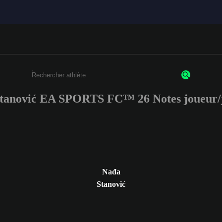
tanović EA SPORTS FC™ 26 Notes joueur/
Saisissez au moins 3 caractères ou chiffres.
Nađa
Stanović