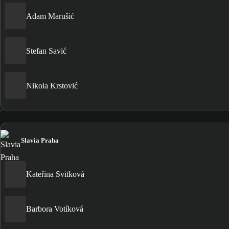
Adam Marušić
Stefan Savić
Nikola Krstović
Slavia Praha
Kateřina Svitková
Barbora Votíková