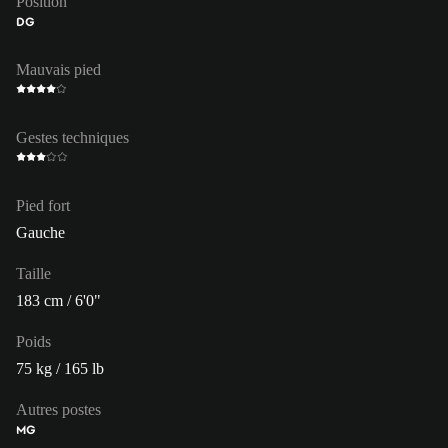
Position
DG
Mauvais pied
Gestes techniques
Pied fort
Gauche
Taille
183 cm / 6'0"
Poids
75 kg / 165 lb
Autres postes
MG