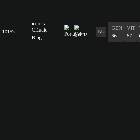
#10153
GÉN
VIT
Cláudio
10153
BU
66
67
Braga