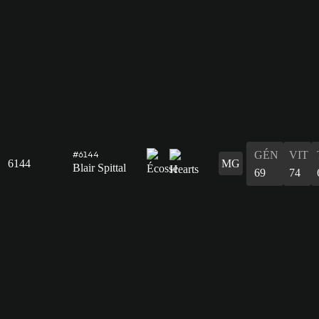
GÉN
VIT
#6144
6144
MG
Blair Spittal
69
74