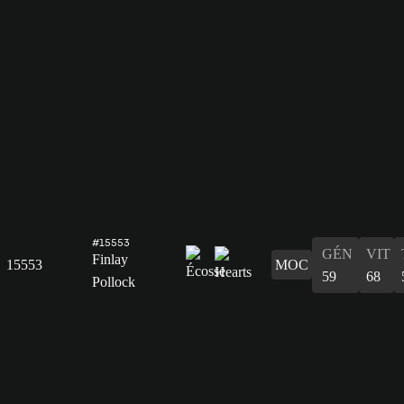
#15553
GÉN
VIT
Finlay
15553
MOC
59
68
Pollock