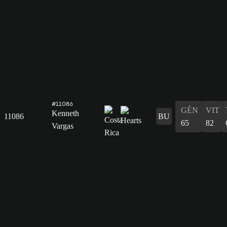
#11086
GÉN
VIT
Kenneth
11086
BU
65
82
Vargas