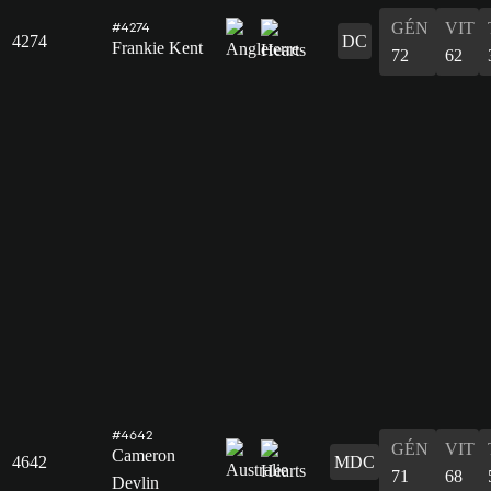
GÉN
VIT
#4274
4274
DC
Frankie Kent
72
62
#4642
GÉN
VIT
Cameron
4642
MDC
71
68
Devlin