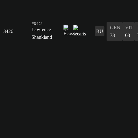
#3426
GÉN
VIT
Lawrence
3426
BU
73
63
Shankland