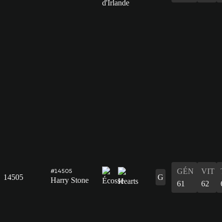
GÉN
VIT
#14505
14505
G
Harry Stone
61
62