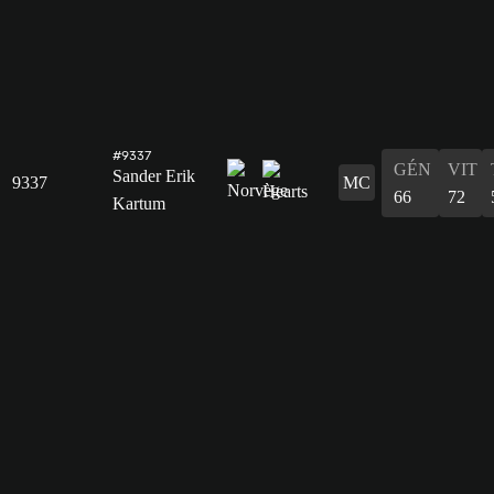
#9337
GÉN
VIT
Sander Erik
9337
MC
66
72
Kartum