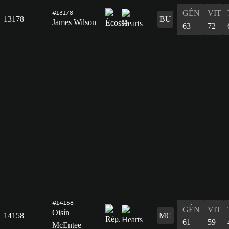
GÉN
VIT
#13178
13178
BU
James Wilson
63
72
#14158
GÉN
VIT
Oisín
14158
MC
61
59
McEntee