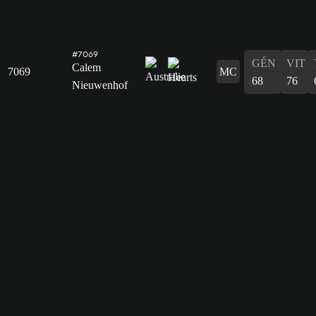
#7069
GÉN
VIT
Calem
7069
MC
68
76
Nieuwenhof