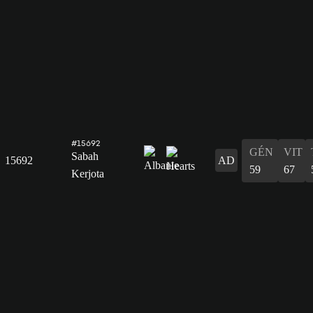
#15692
GÉN
VIT
Sabah
15692
AD
59
67
Kerjota