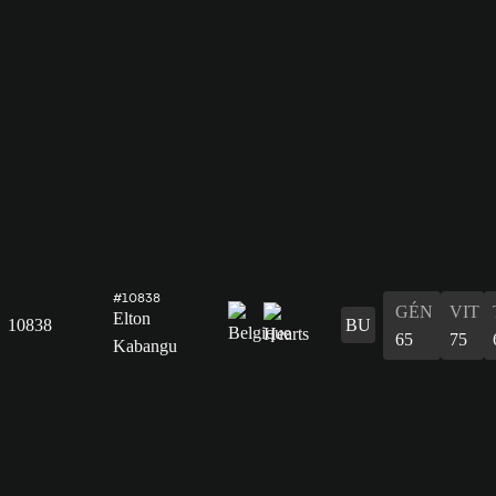
#10838
GÉN
VIT
Elton
10838
BU
65
75
Kabangu