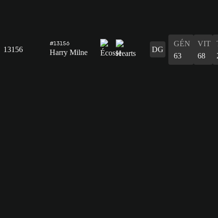
GÉN
VIT
#13156
13156
DG
Harry Milne
63
68