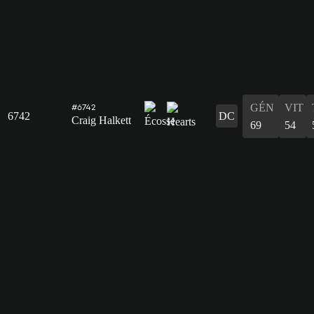
GÉN
VIT
#6742
6742
DC
Craig Halkett
69
54