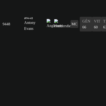
#9448
GÉN
VIT
T
Antony
9448
MC
66
60
6
Evans