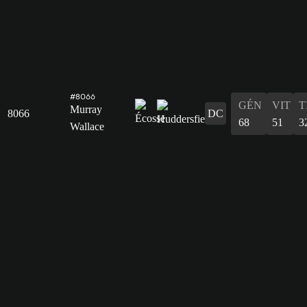
#8066
GÉN
VIT
T
Murray
8066
DC
68
51
3
Wallace