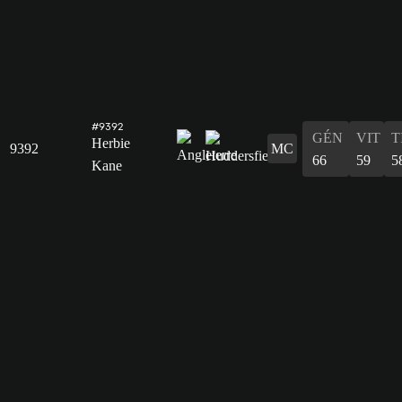
#9392
GÉN
VIT
T
Herbie
9392
MC
66
59
5
Kane