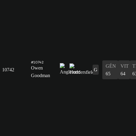
#10742
GÉN
VIT
T
Owen
10742
G
65
64
6
Goodman