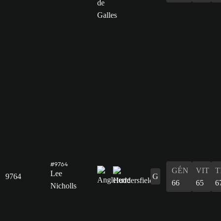
#9764
GÉN
VIT
T
Lee
9764
G
66
65
6
Nicholls