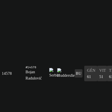
#14578
GÉN
VIT
T
Bojan
14578
BU
61
51
6
Radulović