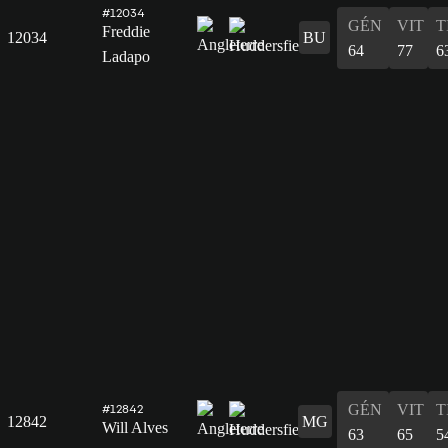
#12034
GÉN
VIT
T
Freddie
12034
BU
64
77
6
Ladapo
GÉN
VIT
T
#12842
12842
MG
Will Alves
63
65
5