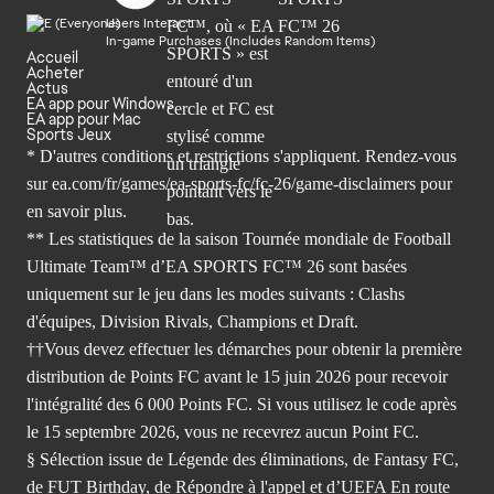
Users Interact
In-game Purchases (Includes Random Items)
Accueil
Acheter
Actus
EA app pour Windows
EA app pour Mac
Sports Jeux
* D'autres conditions et restrictions s'appliquent. Rendez-
vous
sur ea.com/fr/games/ea-sports-fc/fc-26/game-disclaimers
pour
en savoir plus.
** Les statistiques de la saison Tournée mondiale de Football
Ultimate Team™ d’EA SPORTS FC™ 26 sont basées
uniquement sur le jeu dans les modes suivants : Clashs
d'équipes, Division Rivals, Champions et Draft.
††Vous devez effectuer les démarches pour obtenir la première
distribution de Points FC avant le 15 juin 2026 pour recevoir
l'intégralité des 6 000 Points FC. Si vous utilisez le code après
le 15 septembre 2026, vous ne recevrez aucun Point FC.
§ Sélection issue de Légende des éliminations, de Fantasy FC,
de FUT Birthday, de Répondre à l'appel et d’UEFA En route