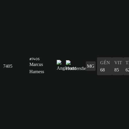
#7405
GÉN
VIT
T
Marcus
7405
MG
68
85
6
Harness