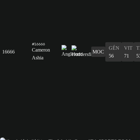
#16666
GÉN
VIT
T
Cameron
16666
MOC
56
71
5
Ashia