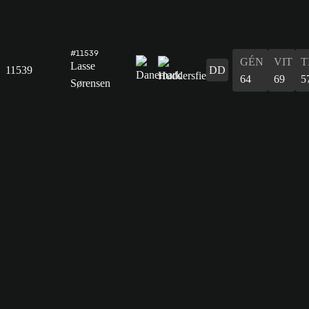
#11539
GÉN
VIT
T
Lasse
11539
DD
64
69
5
Sørensen