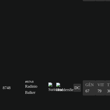
#8748
GÉN
VIT
T
Radinio
8748
DC
67
79
3
Balker