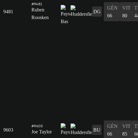
#9481
GÉN
VIT
T
Ruben
9481
DG
66
80
4
Roosken
GÉN
VIT
T
#9603
9603
BU
Joe Taylor
66
85
6