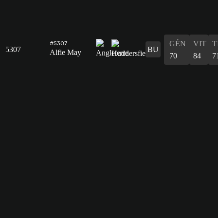
GÉN
VIT
T
#5307
5307
BU
Alfie May
70
84
7