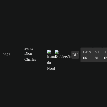
#9373
GÉN
VIT
T
Dion
9373
BU
66
81
6
Charles