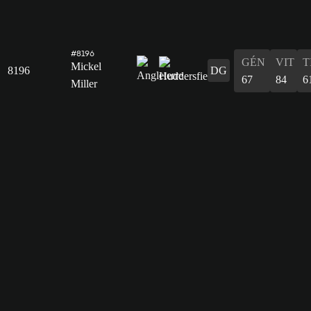
#8196
GÉN
VIT
T
Mickel
8196
DG
67
84
6
Miller