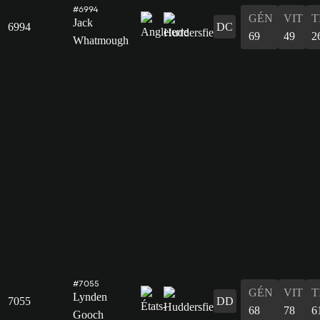
#6994
GÉN
VIT
T
Jack
6994
DC
69
49
2
Whatmough
#7055
GÉN
VIT
T
Lynden
7055
DD
68
78
6
Gooch