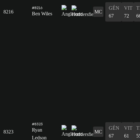
GÉN
VIT
T
#8216
8216
MC
Ben Wiles
67
72
6
#8323
GÉN
VIT
T
Ryan
8323
MC
67
61
5
Ledson