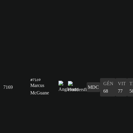
#7169
GÉN
VIT
T
Marcus
7169
MDC
68
77
5
McGuane