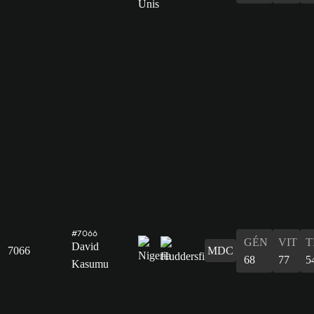
#7066
GÉN
VIT
T
David
7066
MDC
68
77
5
Kasumu