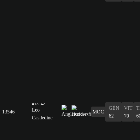
#13546
GÉN
VIT
T
Leo
13546
MOC
62
70
6
Castledine