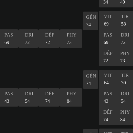
34
49
VIT
TIR
GÉN
69
58
74
PAS
DRI
DÉF
PHY
PAS
DRI
69
72
72
73
69
72
DÉF
PHY
72
73
VIT
TIR
GÉN
64
30
74
PAS
DRI
DÉF
PHY
PAS
DRI
43
54
74
84
43
54
DÉF
PHY
74
84