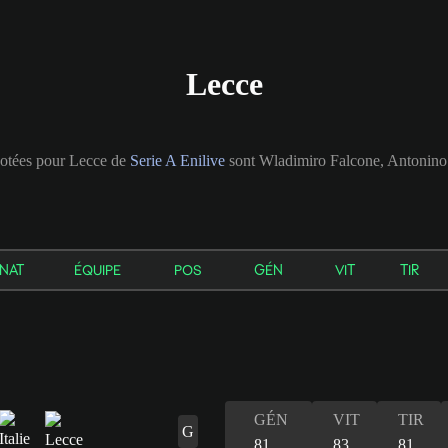
Lecce
notées pour Lecce de
Serie A Enilive
sont Wladimiro Falcone, Antonino 
NAT
ÉQUIPE
POS
GÉN
VIT
TIR
GÉN
VIT
TIR
G
81
83
81