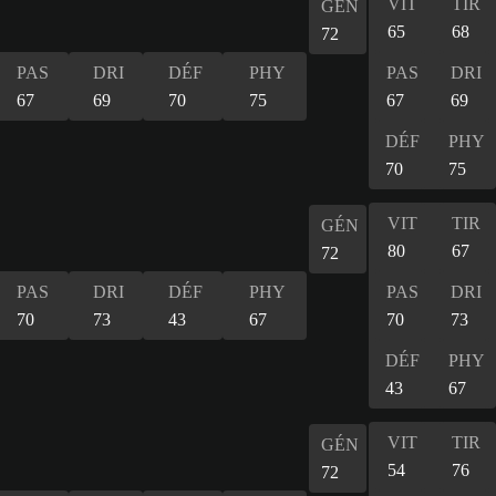
VIT
TIR
GÉN
65
68
72
PAS
DRI
DÉF
PHY
PAS
DRI
67
69
70
75
67
69
DÉF
PHY
70
75
VIT
TIR
GÉN
80
67
72
PAS
DRI
DÉF
PHY
PAS
DRI
70
73
43
67
70
73
DÉF
PHY
43
67
VIT
TIR
GÉN
54
76
72