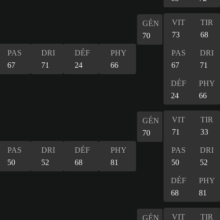
VIT
TIR
GÉN
73
68
70
PAS
DRI
DÉF
PHY
PAS
DRI
67
71
24
66
67
71
DÉF
PHY
24
66
VIT
TIR
GÉN
71
33
70
PAS
DRI
DÉF
PHY
PAS
DRI
50
52
68
81
50
52
DÉF
PHY
68
81
VIT
TIR
GÉN