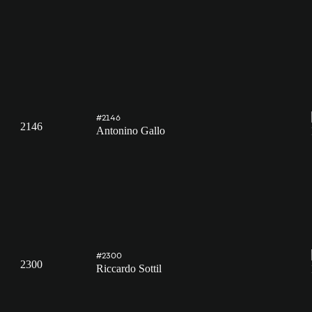
#2146
2146
Antonino Gallo
#2300
2300
Riccardo Sottil