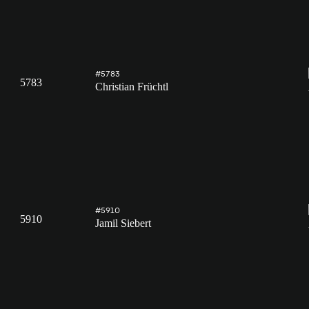
#5783
5783
Christian Früchtl
#5910
5910
Jamil Siebert