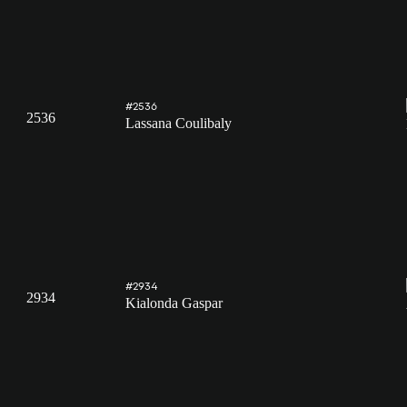
#2536
2536
Lassana Coulibaly
#2934
2934
Kialonda Gaspar