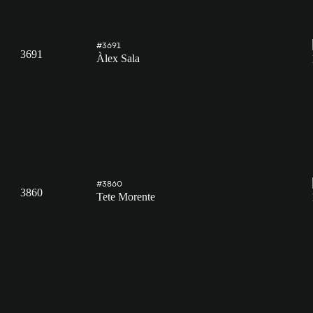
#3691
3691
Àlex Sala
#3860
3860
Tete Morente