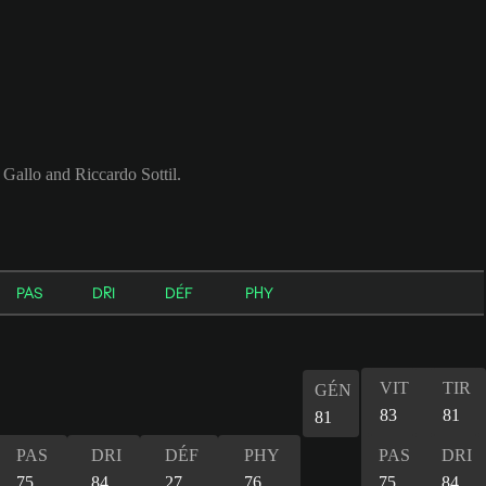
Gallo and Riccardo Sottil.
PAS
DRI
DÉF
PHY
VIT
TIR
GÉN
83
81
81
PAS
DRI
DÉF
PHY
PAS
DRI
75
84
27
76
75
84