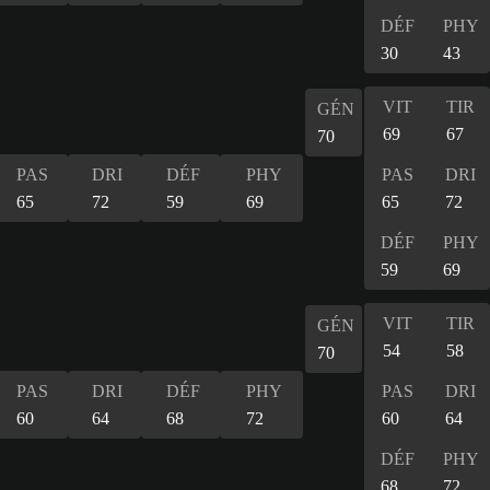
DÉF
PHY
30
43
VIT
TIR
GÉN
69
67
70
PAS
DRI
DÉF
PHY
PAS
DRI
65
72
59
69
65
72
DÉF
PHY
59
69
VIT
TIR
GÉN
54
58
70
PAS
DRI
DÉF
PHY
PAS
DRI
60
64
68
72
60
64
DÉF
PHY
68
72