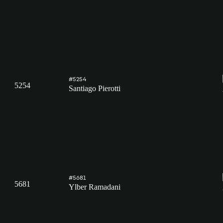
#5254
5254
Santiago Pierotti
#5681
5681
Ylber Ramadani