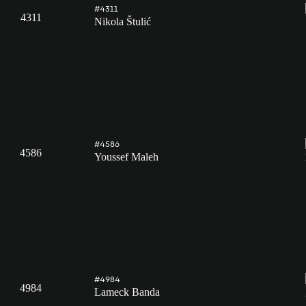
#4311
4311
Nikola Štulić
#4586
4586
Youssef Maleh
#4984
4984
Lameck Banda