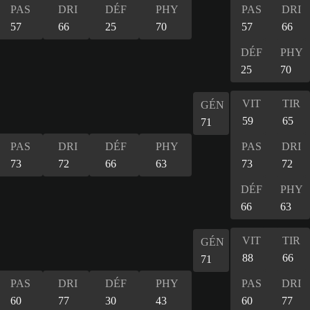
PAS
DRI
DÉF
PHY
PAS
DRI
57
66
25
70
57
66
DÉF
PHY
25
70
VIT
TIR
GÉN
59
65
71
PAS
DRI
DÉF
PHY
PAS
DRI
73
72
66
63
73
72
DÉF
PHY
66
63
VIT
TIR
GÉN
88
66
71
PAS
DRI
DÉF
PHY
PAS
DRI
60
77
30
43
60
77