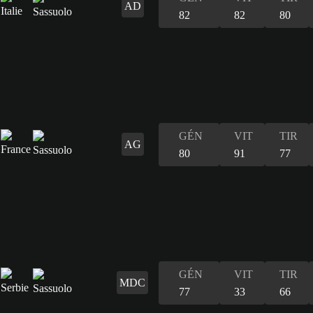
AD
82
82
80
GÉN
VIT
TIR
AG
80
91
77
GÉN
VIT
TIR
MDC
77
33
66