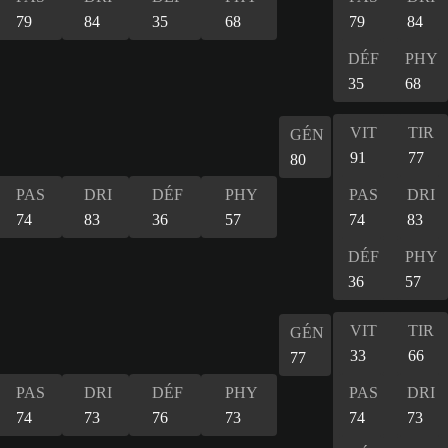
79
84
35
68
79
84
DÉF
PHY
35
68
VIT
TIR
GÉN
91
77
80
PAS
DRI
DÉF
PHY
PAS
DRI
74
83
36
57
74
83
DÉF
PHY
36
57
VIT
TIR
GÉN
33
66
77
PAS
DRI
DÉF
PHY
PAS
DRI
74
73
76
73
74
73