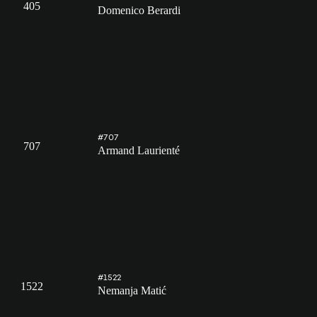
405
Domenico Berardi
#707
707
Armand Laurienté
#1522
1522
Nemanja Matić