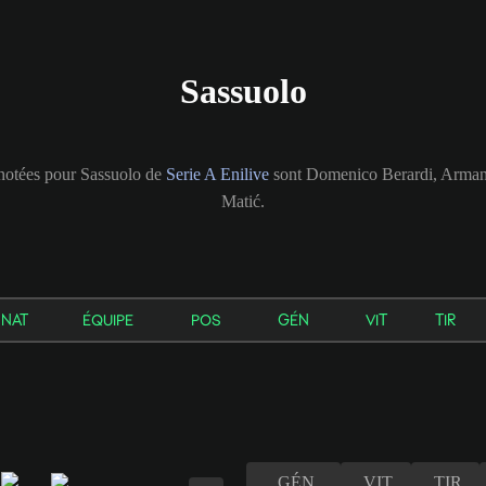
Sassuolo
notées pour Sassuolo de
Serie A Enilive
sont Domenico Berardi, Arman
Matić.
NAT
ÉQUIPE
POS
GÉN
VIT
TIR
GÉN
VIT
TIR