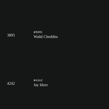
#3895
3895
Walid Cheddira
#4242
4242
Jay Idzes