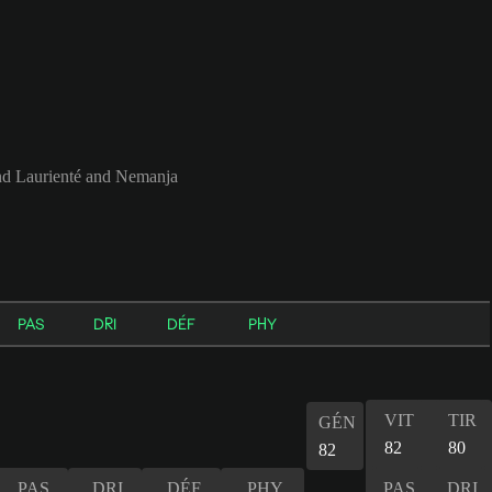
d Laurienté and Nemanja
PAS
DRI
DÉF
PHY
VIT
TIR
GÉN
82
80
82
PAS
DRI
DÉF
PHY
PAS
DRI