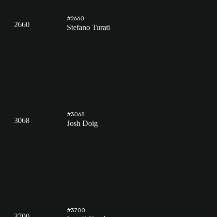
#2660
2660
Stefano Turati
#3068
3068
Josh Doig
#3700
3700