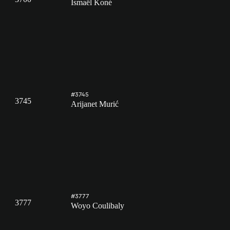
Ismaël Koné
#3745
3745
Arijanet Murić
#3777
3777
Woyo Coulibaly