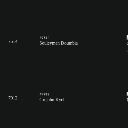
#7514
7514
Souleyman Doumbia
#7912
7912
Grejohn Kyei