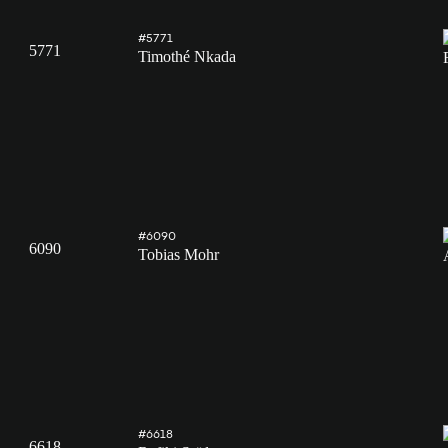
#5771
5771
Timothé Nkada
#6090
6090
Tobias Mohr
#6618
6618