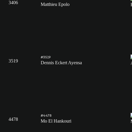
3406
Matthieu Epolo
#3519
3519
Dennis Eckert Ayensa
#4478
4478
Mo El Hankouri