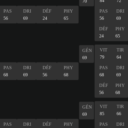
84
72
70
PAS
DRI
DÉF
PHY
PAS
DRI
56
69
24
65
56
69
DÉF
PHY
24
65
VIT
TIR
GÉN
79
64
69
PAS
DRI
DÉF
PHY
PAS
DRI
68
69
56
68
68
69
DÉF
PHY
56
68
VIT
TIR
GÉN
85
66
69
PAS
DRI
DÉF
PHY
PAS
DRI