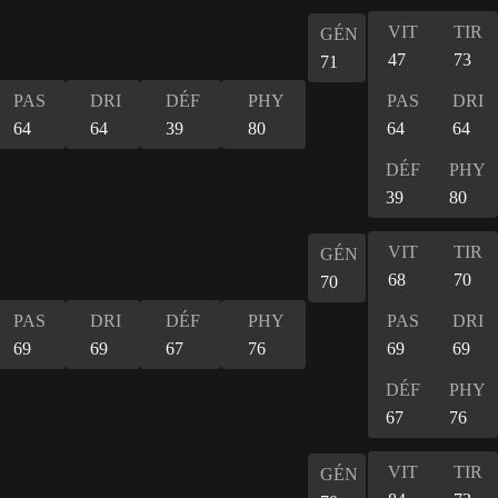
VIT
TIR
GÉN
47
73
71
PAS
DRI
DÉF
PHY
PAS
DRI
64
64
39
80
64
64
DÉF
PHY
39
80
VIT
TIR
GÉN
68
70
70
PAS
DRI
DÉF
PHY
PAS
DRI
69
69
67
76
69
69
DÉF
PHY
67
76
VIT
TIR
GÉN