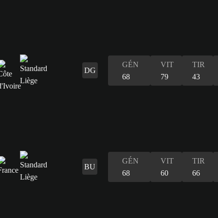
GÉN
VIT
TIR
DG
68
79
43
GÉN
VIT
TIR
BU
68
60
66