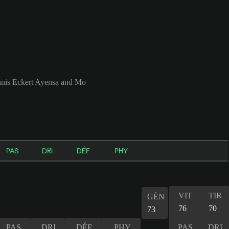
nnis Eckert Ayensa and Mo
PAS
DRI
DÉF
PHY
VIT
TIR
GÉN
76
70
73
PAS
DRI
DÉF
PHY
PAS
DRI