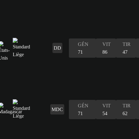
GÉN
VIT
TIR
DD
71
86
47
GÉN
VIT
TIR
MDC
71
54
62