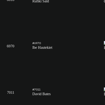
Rafiki Saïd
#6970
6970
Ibe Hautekiet
#7011
7011
David Bates