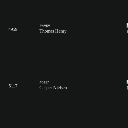
#4959
4959
Thomas Henry
#5117
5117
Casper Nielsen