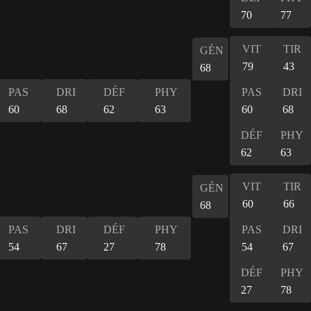
70
77
VIT
TIR
GÉN
79
43
68
PAS
DRI
DÉF
PHY
PAS
DRI
60
68
62
63
60
68
DÉF
PHY
62
63
VIT
TIR
GÉN
60
66
68
PAS
DRI
DÉF
PHY
PAS
DRI
54
67
27
78
54
67
DÉF
PHY
27
78