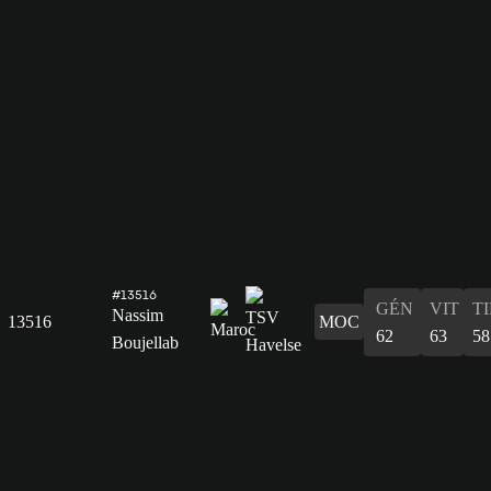
#13516
GÉN
VIT
T
Nassim
13516
MOC
62
63
58
Boujellab