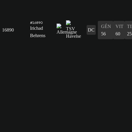
#16890
GÉN
VIT
T
Irichad
16890
DC
56
60
25
Behrens