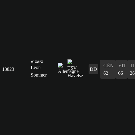
#13823
GÉN
VIT
T
Leon
13823
DD
62
66
26
Sommer