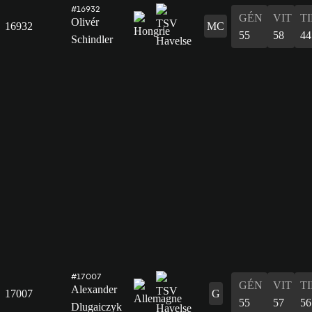
#16932
GÉN
VIT
T
Olivér
16932
MC
55
58
44
Schindler
#17007
GÉN
VIT
T
Alexander
17007
G
55
57
56
Dlugaiczyk