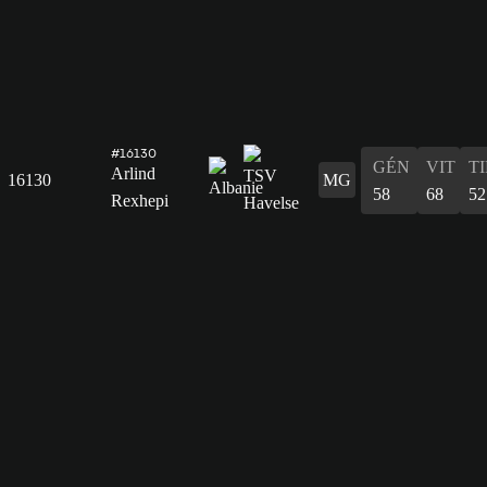
#16130
GÉN
VIT
T
Arlind
16130
MG
58
68
52
Rexhepi