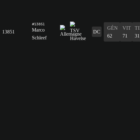
#13851
GÉN
VIT
T
Marco
13851
DC
62
71
31
Schleef