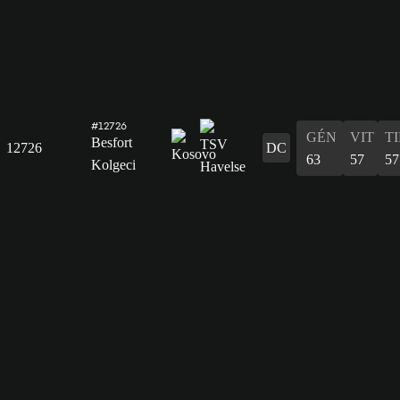
#12726
GÉN
VIT
T
Besfort
12726
DC
63
57
57
Kolgeci