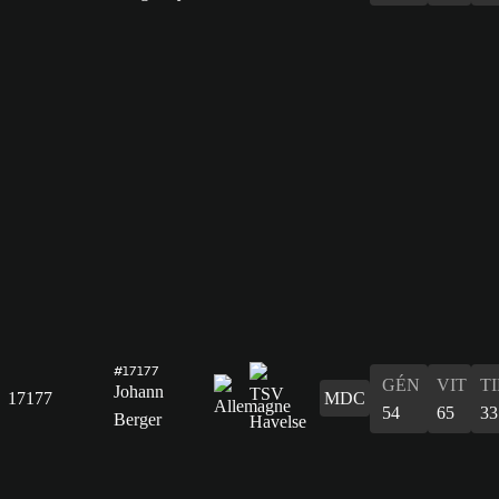
#17177
GÉN
VIT
T
Johann
17177
MDC
54
65
33
Berger