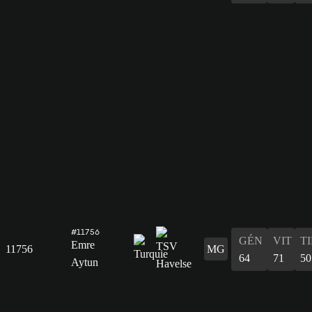
#11756
GÉN
VIT
T
Emre
11756
MG
64
71
50
Aytun