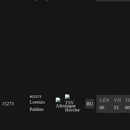
#15273
GÉN
VIT
T
Lorenzo
15273
BU
60
53
60
Paldino