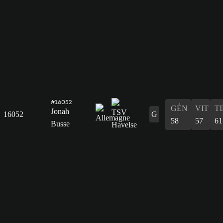
#16052
GÉN
VIT
T
Jonah
16052
G
58
57
61
Busse