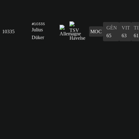
#10335
GÉN
VIT
T
Julius
10335
MOC
65
63
61
Düker