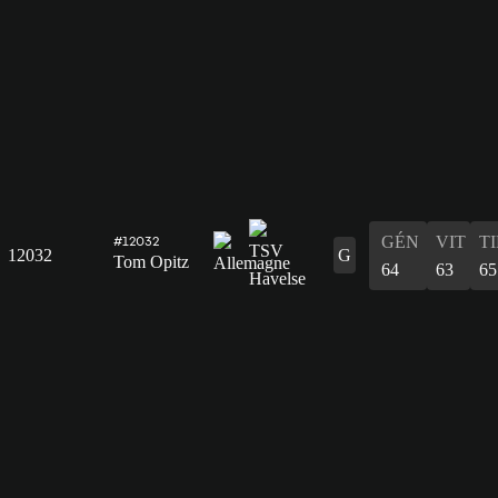
GÉN
VIT
T
#12032
12032
G
Tom Opitz
64
63
65