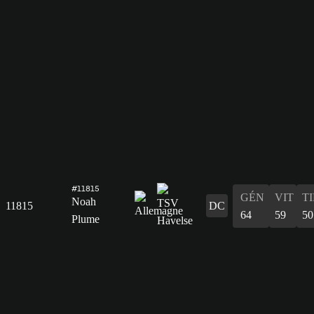
#11815
GÉN
VIT
T
Noah
11815
DC
64
59
50
Plume