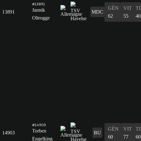
#13891
GÉN
VIT
T
Jannik
13891
MDC
62
55
40
Oltrogge
#14903
GÉN
VIT
T
Torben
14903
BU
60
77
60
Engelking