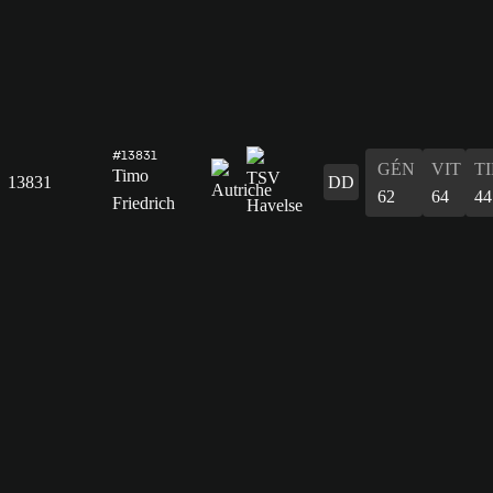
#13831
GÉN
VIT
T
Timo
13831
DD
62
64
44
Friedrich