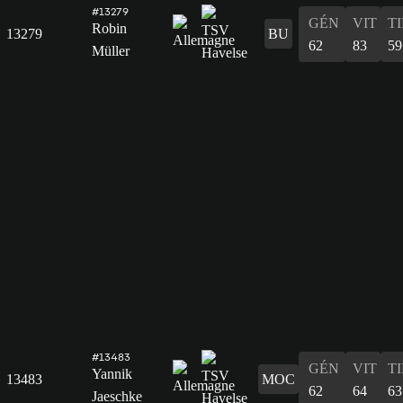
#13279
GÉN
VIT
T
Robin
13279
BU
62
83
59
Müller
#13483
GÉN
VIT
T
Yannik
13483
MOC
62
64
63
Jaeschke