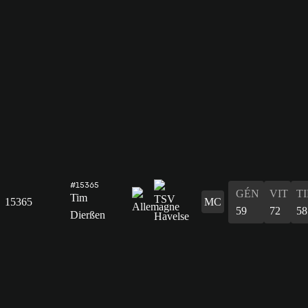
#15365
GÉN
VIT
T
Tim
15365
MC
59
72
58
Dierßen