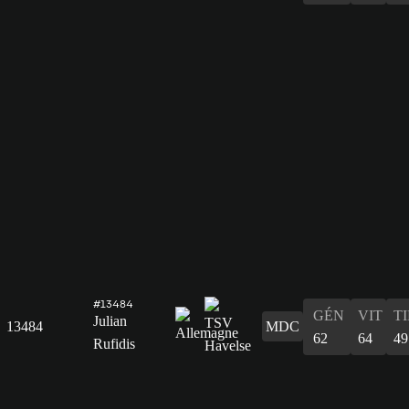
#13484
GÉN
VIT
T
Julian
13484
MDC
62
64
49
Rufidis