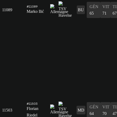
GÉN
VIT
T
#11089
11089
BU
Marko Ilić
65
71
67
#11503
GÉN
VIT
T
Florian
11503
MD
64
70
47
Riedel