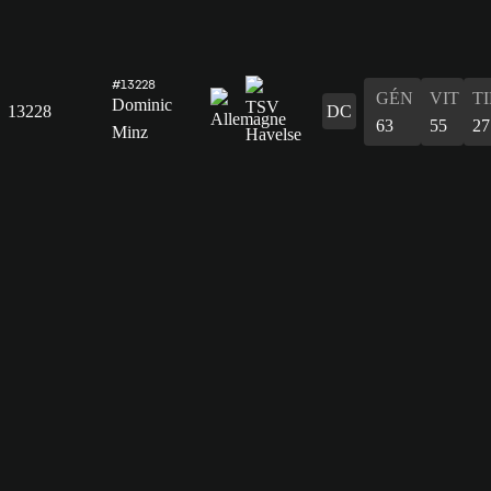
#13228
GÉN
VIT
T
Dominic
13228
DC
63
55
27
Minz