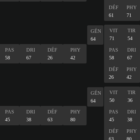
DÉF
PHY
61
71
VIT
TIR
GÉN
71
54
64
PAS
DRI
DÉF
PHY
PAS
DRI
58
67
26
42
58
67
DÉF
PHY
26
42
VIT
TIR
GÉN
50
36
64
PAS
DRI
DÉF
PHY
PAS
DRI
45
38
63
80
45
38
DÉF
PHY
63
80