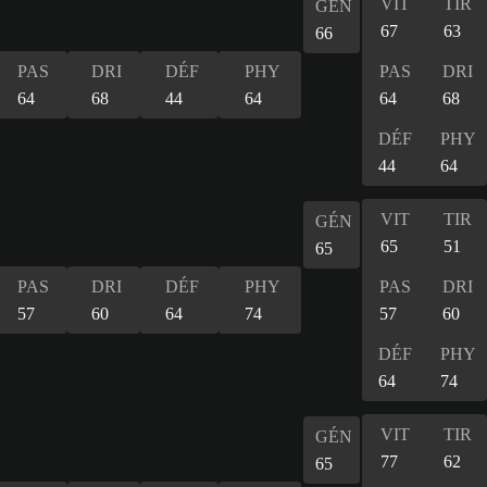
VIT
TIR
GÉN
67
63
66
PAS
DRI
DÉF
PHY
PAS
DRI
64
68
44
64
64
68
DÉF
PHY
44
64
VIT
TIR
GÉN
65
51
65
PAS
DRI
DÉF
PHY
PAS
DRI
57
60
64
74
57
60
DÉF
PHY
64
74
VIT
TIR
GÉN
77
62
65