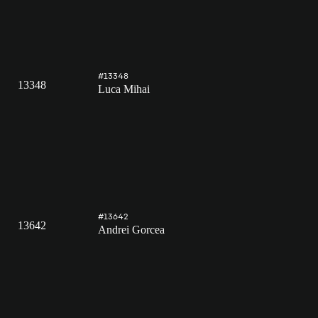
#13348
13348
Luca Mihai
#13642
13642
Andrei Gorcea