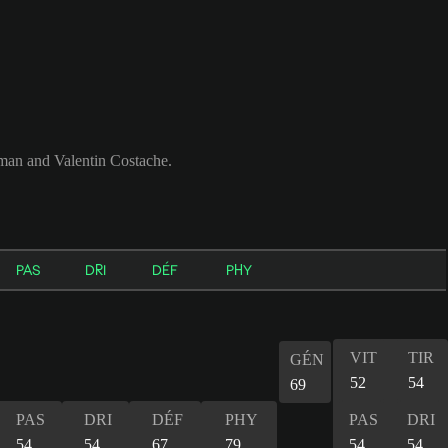
man and Valentin Costache.
PAS
DRI
DÉF
PHY
VIT
TIR
GÉN
52
54
69
PAS
DRI
DÉF
PHY
PAS
DRI
54
54
67
79
54
54