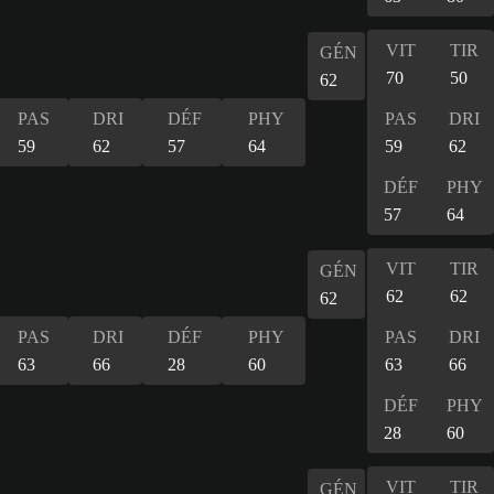
VIT
TIR
GÉN
70
50
62
PAS
DRI
DÉF
PHY
PAS
DRI
59
62
57
64
59
62
DÉF
PHY
57
64
VIT
TIR
GÉN
62
62
62
PAS
DRI
DÉF
PHY
PAS
DRI
63
66
28
60
63
66
DÉF
PHY
28
60
VIT
TIR
GÉN