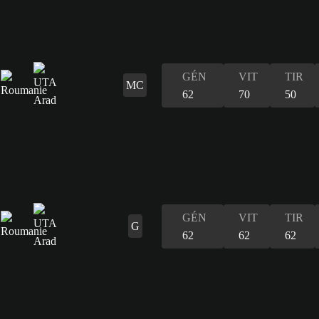
GÉN
VIT
TIR
MC
62
70
50
GÉN
VIT
TIR
G
62
62
62