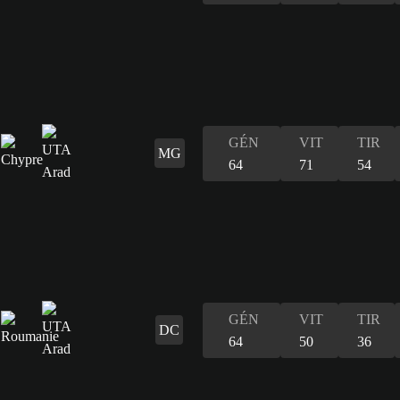
GÉN
VIT
TIR
MG
64
71
54
GÉN
VIT
TIR
DC
64
50
36