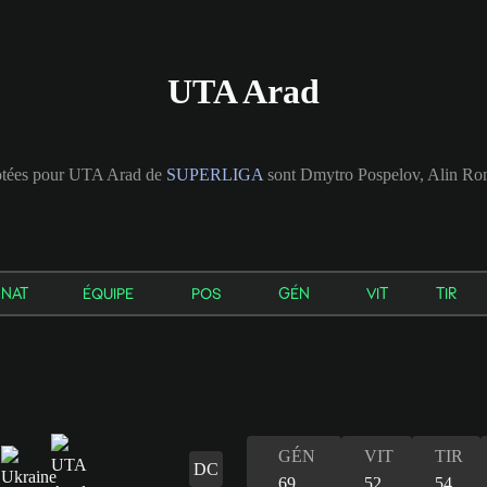
UTA Arad
notées pour UTA Arad de
SUPERLIGA
sont Dmytro Pospelov, Alin Ro
NAT
ÉQUIPE
POS
GÉN
VIT
TIR
GÉN
VIT
TIR
DC
69
52
54