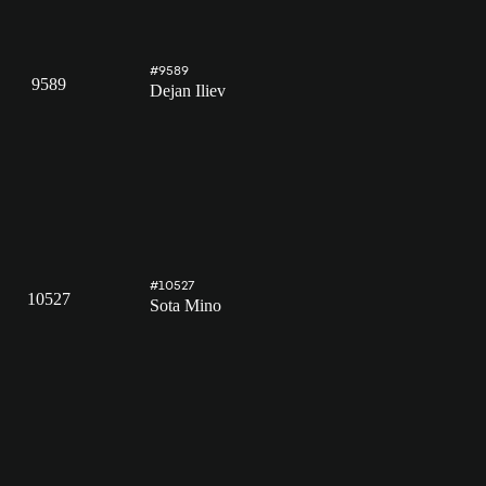
#9589
9589
Dejan Iliev
#10527
10527
Sota Mino