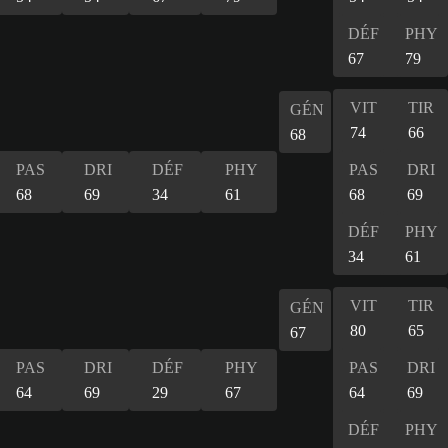
DÉF
PHY
67
79
VIT
TIR
GÉN
74
66
68
PAS
DRI
DÉF
PHY
PAS
DRI
68
69
34
61
68
69
DÉF
PHY
34
61
VIT
TIR
GÉN
80
65
67
PAS
DRI
DÉF
PHY
PAS
DRI
64
69
29
67
64
69
DÉF
PHY