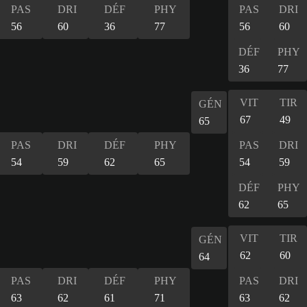
PAS
DRI
DÉF
PHY
PAS
DRI
56
60
36
77
56
60
DÉF
PHY
36
77
VIT
TIR
GÉN
67
49
65
PAS
DRI
DÉF
PHY
PAS
DRI
54
59
62
65
54
59
DÉF
PHY
62
65
VIT
TIR
GÉN
62
60
64
PAS
DRI
DÉF
PHY
PAS
DRI
63
62
61
71
63
62