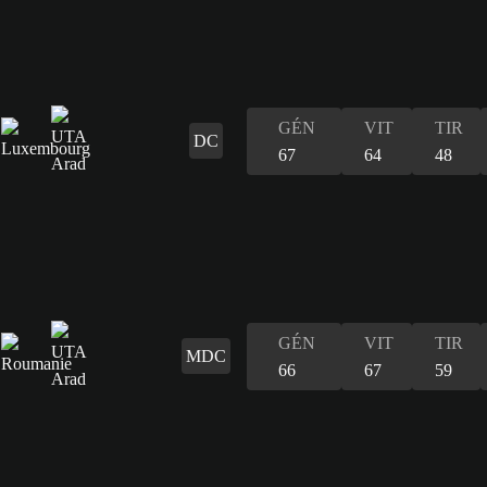
GÉN
VIT
TIR
DC
67
64
48
GÉN
VIT
TIR
MDC
66
67
59