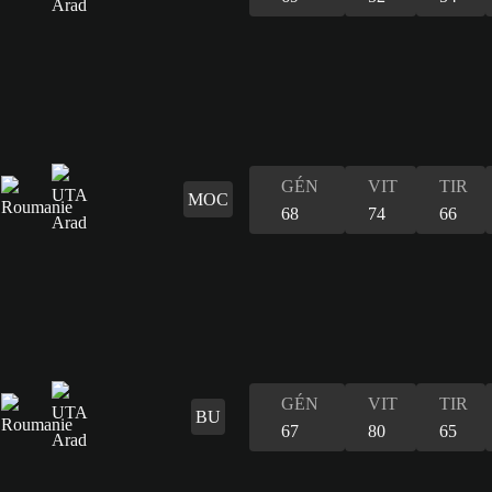
GÉN
VIT
TIR
MOC
68
74
66
GÉN
VIT
TIR
BU
67
80
65