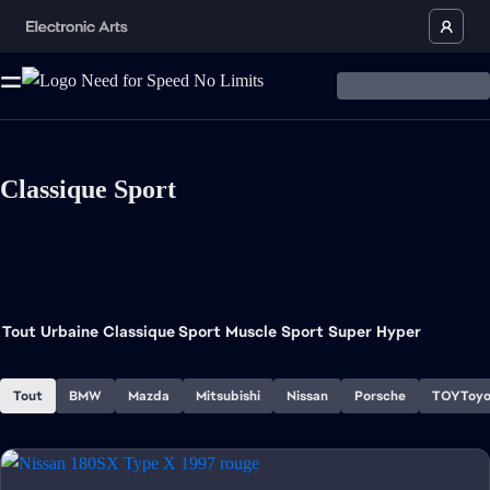
Classique Sport
Tout
Urbaine
Classique Sport
Muscle
Sport
Super
Hyper
Tout
BMW
Mazda
Mitsubishi
Nissan
Porsche
TOYToy