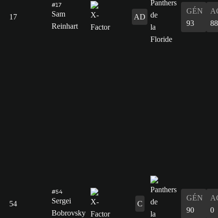
#17
GÉN
A
Sam
17
AD
93
88
Reinhart
#54
GÉN
A
Sergei
54
C
90
0
Bobrovsky