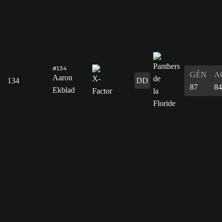
#134
GÉN
A
Aaron
134
DD
87
84
Ekblad