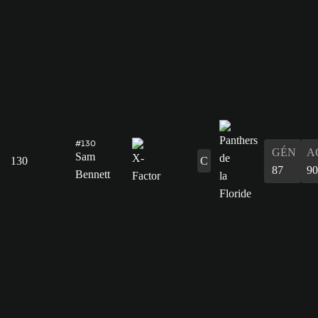
#130
GÉN
A
Sam
130
C
87
90
Bennett