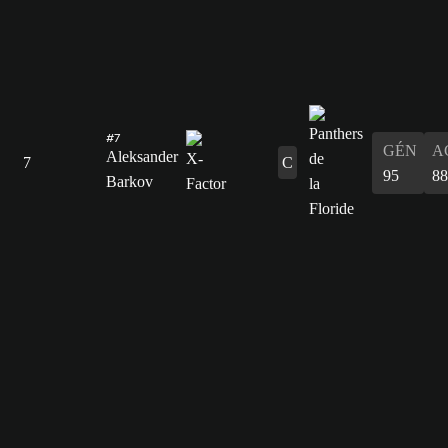
#7
GÉN
A
Aleksander
7
C
95
88
Barkov