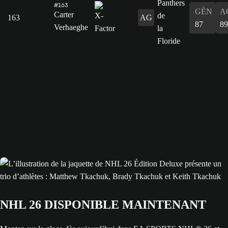
#163
GÉN
A
Carter
163
AG
87
89
Verhaeghe
NHL 26 DISPONIBLE MAINTENANT