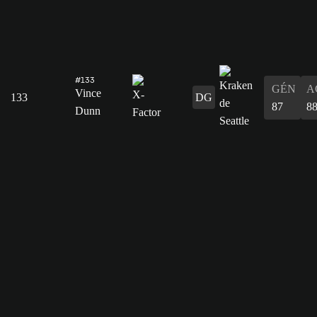
#133
GÉN
A
Vince
133
DG
87
8
Dunn