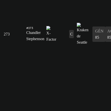
#273
GÉN
A
Chandler
273
C
85
8
Stephenson