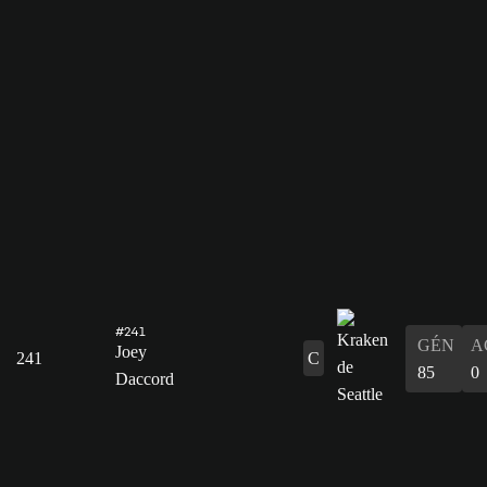
#241
GÉN
A
Joey
241
C
85
0
Daccord