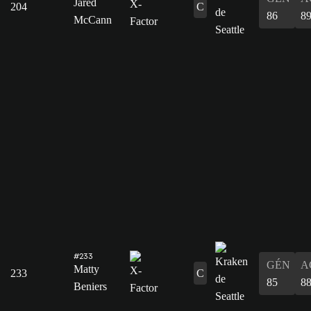
Jared
204
C
86
8
McCann
#233
GÉN
A
Matty
233
C
85
8
Beniers