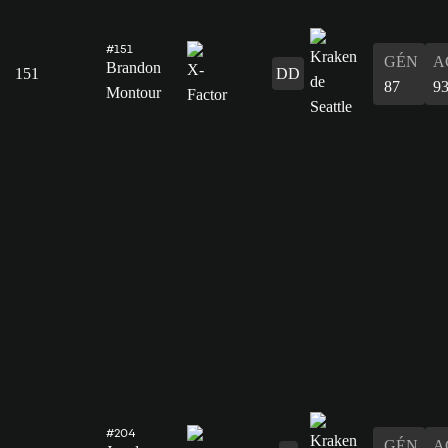
#151
GÉN
A
Brandon
151
DD
87
9
Montour
#204
GÉN
A