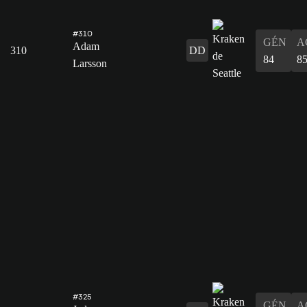
#310
GÉN
A
Adam
310
DD
84
8
Larsson
#325
GÉN
A