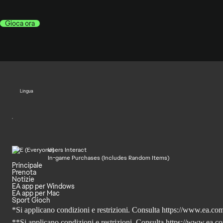
Gioca ora
Lingua
Users Interact
In-game Purchases (Includes Random Items)
Principale
Prenota
Notizie
EA app per Windows
EA app per Mac
Sport Gioch
*Si applicano condizioni e restrizioni. Consulta
https://www.ea.com/
**Si applicano condizioni e restrizioni. Consulta
https://www.ea.co