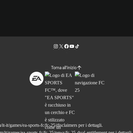
Torna all'inizio
it-it/games/ea-sports-fc/fc-25/disclaimers
per i dettagli.
m/it/games/ea-sports-fc/fc-25/news/fc-25-dual-entitlement
per i dettagli.