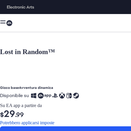
Lost in Random™
è ora l'oggetto attuale nella galleria multimediale
Gioco base
Avventura dinamica
Disponibile su
Su EA app a partire da
29
$
.99
Potrebbero applicarsi imposte