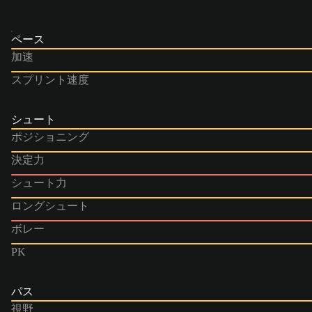
ペース
加速
スプリント速度
シュート
ポジショニング
決定力
シュート力
ロングシュート
ボレー
PK
パス
視野