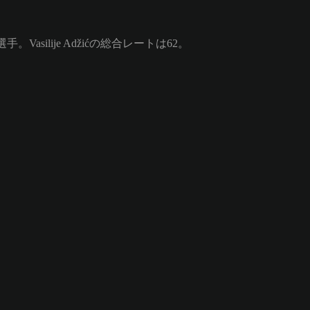
asilije Adžićの総合レートは62。