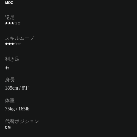
MOC
逆足
スキルムーブ
利き足
右
身長
185cm / 6'1"
体重
75kg / 165lb
代替ポジション
CM