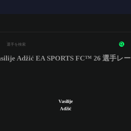
asilije Adžić EA SPORTS FC™ 26 選手レ
3文字以上の文字または数字を入力してください。
Vasilije
Adžić