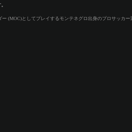
す。
フィルダー (MOC)としてプレイするモンテネグロ出身のプロサッカー選手。V