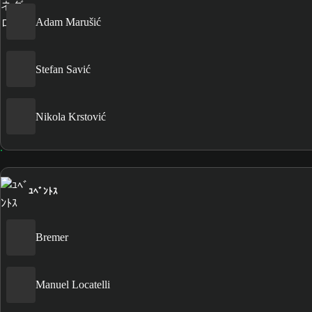
Adam Marušić
Stefan Savić
Nikola Krstović
ﾕﾍﾞﾝﾄｽ
Bremer
Manuel Locatelli