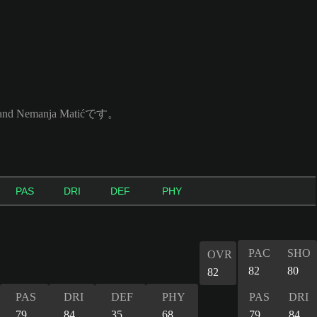
nd Nemanja Matićです。
PAS
DRI
DEF
PHY
PAC
SHO
OVR
82
80
82
PAS
DRI
DEF
PHY
PAS
DRI
79
84
35
68
79
84