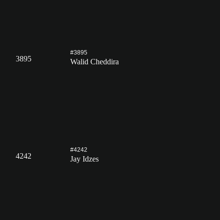
#3895
3895
Walid Cheddira
#4242
4242
Jay Idzes