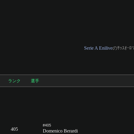
Serie A Enilive
のｻｯｽｵｰﾛ
ランク
選手
#405
405
Domenico Berardi