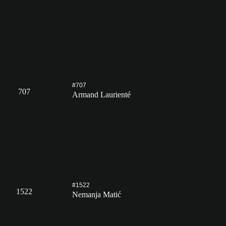
#707
707
Armand Laurienté
#1522
1522
Nemanja Matić