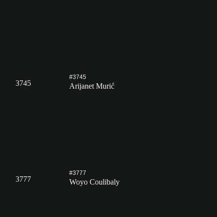
#3745
3745
Arijanet Murić
#3777
3777
Woyo Coulibaly