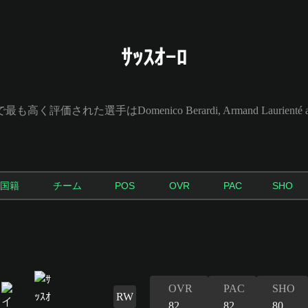
ｻｯｽｵｰﾛ
で最も高く評価された選手はDomenico Berardi, Armand Laurienté a
国籍
チーム
POS
OVR
PAC
SHO
OVR
PAC
SHO
RW
82
82
80