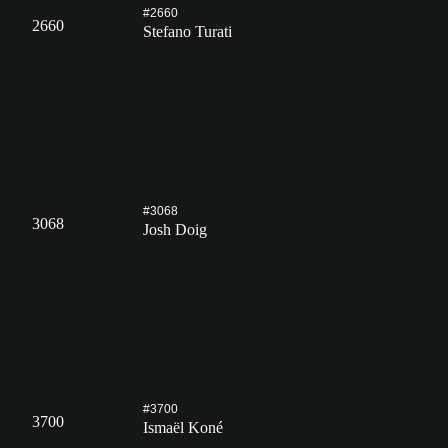
#2660
2660
Stefano Turati
#3068
3068
Josh Doig
#3700
3700
Ismaël Koné