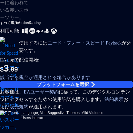
すべて追加
Action
Racing
利用可能:
使用するには
ニード・フォー・スピード Payback
が必
要です。
EA appで配信開始:
3
$
.99
該当する税金が適用される場合があります
プラットフォームを選択
お客様は、
EAユーザー契約
に従って、このデジタルコンテン
ツにアクセスするための使用許諾を購入します。
法的表示
お
よび
販売規約
が適用されます。
Language, Mild Suggestive Themes, Mild Violence
Users Interact