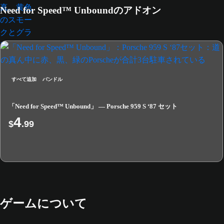
Need for Speed™ Unboundのアドオン
すべて追加
バンドル
「Need for Speed™ Unbound」 — Porsche 959 S ‘87 セット
4
$
.99
ゲームについて