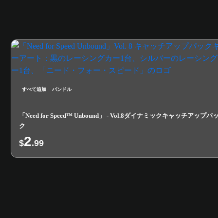
すべて追加
バンドル
「Need for Speed™ Unbound」 - Vol.8ダイナミックキャッチアップパ
ク
2
$
.99