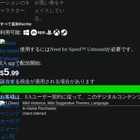
すべて追加
Racing
利用可能:
使用するには
Need for Speed™ Unbound
が必要です。
EA appで配信開始:
5
$
.99
該当する税金が適用される場合があります
お客様は、
EAユーザー契約
に従って、このデジタルコンテン
Mild Violence, Mild Suggestive Themes, Language
In-Game Purchases
Users Interact