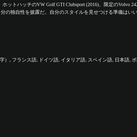
f GTI Clubsport (2016)、限定のVolvo 242DL (197
トで自分の独自性を披露だ。自分のスタイルを見せつける準備はい
), 中国語（簡体字）, フランス語, ドイツ語, イタリア語, スペイン語, 日本語, 