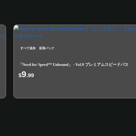
すべて追加
拡張パック
「Need for Speed™ Unbound」 - Vol.9 プレミアムスピードパス
9
ッ
$
.99