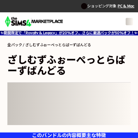
ショッピング対象
PC & Mac
1
/
14
✨
期間限定で「Royalty & Legacy」が20%オフ、さらに厳選パックが50%オフ！
✨
全パック
/
ざしむずふぉーぺっとらばーずばんどる
ざしむずふぉーぺっとらば
ーずばんどる
このバンドルの内容
概要
主な特徴