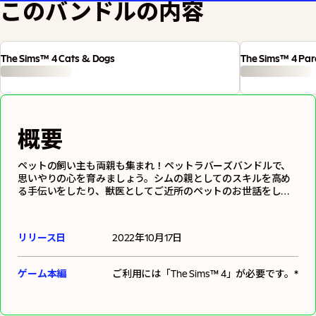
このバンドルの内容
The Sims™ 4 Cats & Dogs
The Sims™ 4 Pa
概要
ペットの飼い主も両親も集まれ！ペットラバーズバンドルで、
思いやりの心を育みましょう。シムの親としてのスキルを高め
る手伝いをしたり、獣医としてご近所のペットのお世話をした
りしましょう。シムの家族に追加して、彼らの生活を一変させ
るような、様々な犬や猫を作ることだってできます！「ペット
ラバーズ」バンドルには、「The Sims 4 Cats & Dogs Expansion
リリース日
2022年10月17日
Pack」、「The Sims 4 Parenthood Game Pack」、「The Sims 4
My First Pet Stuff Pack」が収録されます。
ゲーム本編
ご利用には「
The Sims™ 4
」が必要です。*