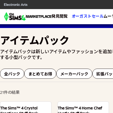
発見
閲覧
オーガストセール
ムー
アイテムパック
アイテムパックは新しいアイテムやファッションを追加
する小型パックです。
全パック
まとめてお得
メーカーパック
拡張パッ
21件の結果
The Sims™ 4 Crystal
The Sims™ 4 Home Chef