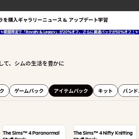
ラを購入
ギャラリー
ニュース & アップデート
学習
✨
期間限定で「Royalty & Legacy」が20%オフ、さらに厳選パックが50%オフ！
✨
して、シムの生活を豊かに
ク
ゲームパック
アイテムパック
キット
バンド
The Sims™ 4 Paranormal
The Sims™ 4 Nifty Knitting