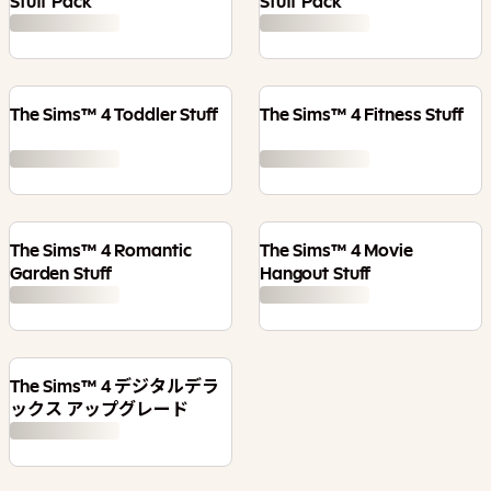
Stuff Pack
Stuff Pack
The Sims™ 4 Toddler Stuff
The Sims™ 4 Fitness Stuff
The Sims™ 4 Romantic
The Sims™ 4 Movie
Garden Stuff
Hangout Stuff
The Sims™ 4 デジタルデラ
ックス アップグレード