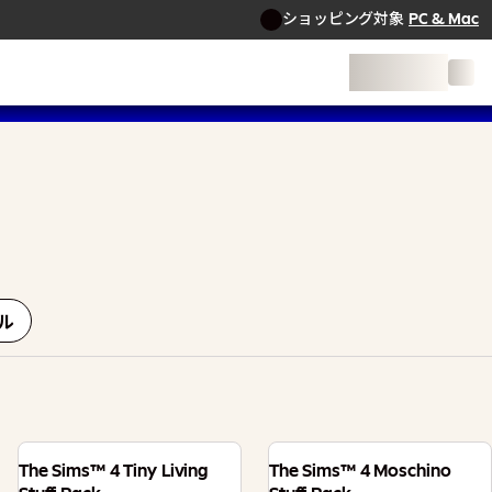
ショッピング対象
PC & Mac
ル
The Sims™ 4 Tiny Living
The Sims™ 4 Moschino