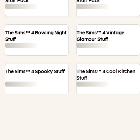
Stuff Pack
Stuff Pack
The Sims™ 4 Bowling Night
The Sims™ 4 Vintage
Stuff
Glamour Stuff
The Sims™ 4 Spooky Stuff
The Sims™ 4 Cool Kitchen
Stuff