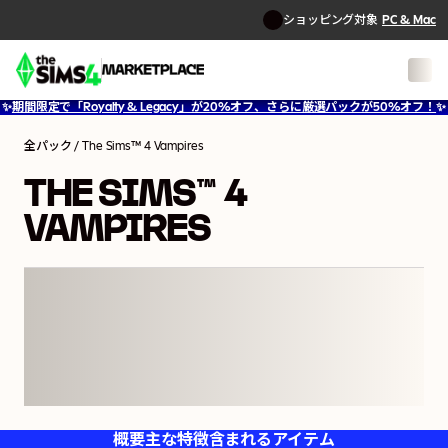
ショッピング対象
PC & Mac
1
/
11
✨
期間限定で「Royalty & Legacy」が20%オフ、さらに厳選パックが50%オフ！
✨
全パック
/
The Sims™ 4 Vampires
THE SIMS™ 4
VAMPIRES
概要
主な特徴
含まれるアイテム