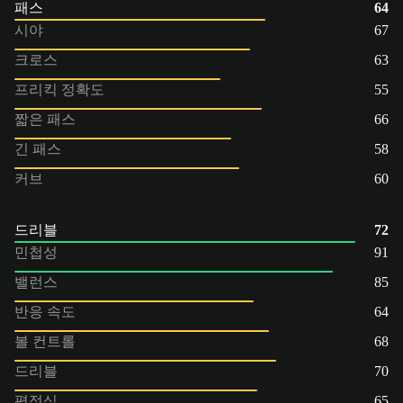
패스
64
시야
67
크로스
63
프리킥 정확도
55
짧은 패스
66
긴 패스
58
커브
60
드리블
72
민첩성
91
밸런스
85
반응 속도
64
볼 컨트롤
68
드리블
70
평정심
65