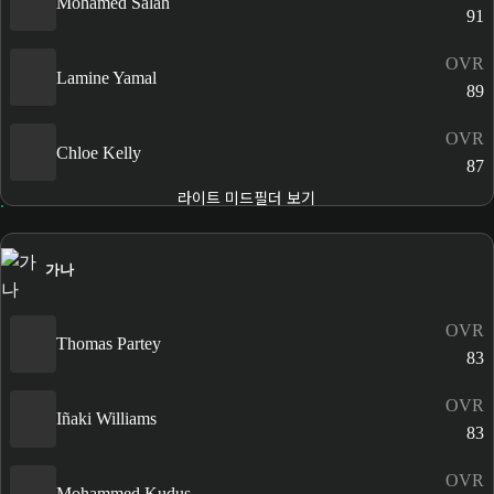
Mohamed Salah
91
OVR
Lamine Yamal
89
OVR
Chloe Kelly
87
라이트 미드필더 보기
가나
OVR
Thomas Partey
83
OVR
Iñaki Williams
83
OVR
Mohammed Kudus