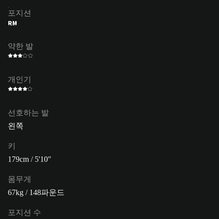
포지션
RM
약한 발
개인기
선호하는 발
왼쪽
키
179cm / 5'10"
몸무게
67kg / 148파운드
포지션 수