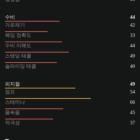
수비
44
가로채기
42
헤딩 정확도
33
수비 이해도
44
스탠딩 태클
49
슬라이딩 태클
40
피지컬
49
점프
54
스태미나
66
몸싸움
45
적극성
37