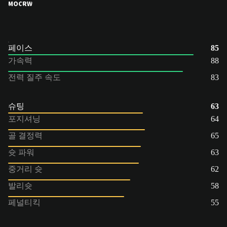
MOC
RW
페이스
85
가속력
88
전력 질주 속도
83
슈팅
63
포지셔닝
64
골 결정력
65
슛 파워
63
중거리 슛
62
발리슛
58
페널티킥
55