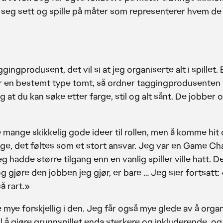
le seg sett og spille på måter som representerer hvem de
gingprodusent, det vil si at jeg organiserte alt i spillet.
er en bestemt type tomt, så ordner taggingprodusenten a
g at du kan søke etter farge, stil og alt sånt. De jobber 
e mange skikkelig gode ideer til rollen, men å komme hit
nge, det føltes som et stort ansvar. Jeg var en Game C
eg hadde større tilgang enn en vanlig spiller ville hatt. De
g gjøre den jobben jeg gjør, er bare … Jeg sier fortsatt:
å rart.»
øre mye forskjellig i den. Jeg får også mye glede av å orga
til å gjøre grunnspillet enda sterkere og inkluderende, og