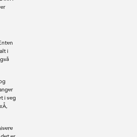
 er
 Enten
lt i
også
 og
hanger
t i seg
 «Å,
nisere
 det er