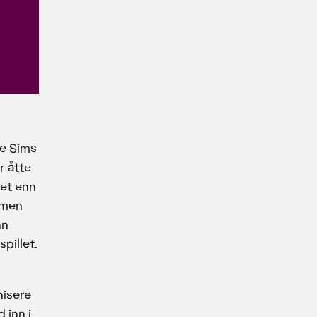
e Sims
r åtte
net enn
mmen
nn
pillet.
nisere
 inn i