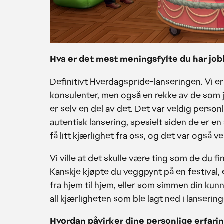
Hva er det mest meningsfylte du har job
Definitivt Hverdagspride-lanseringen. Vi e
konsulenter, men også en rekke av de som 
er selv en del av det. Det var veldig person
autentisk lansering, spesielt siden de er en 
få litt kjærlighet fra oss, og det var også 
Vi ville at det skulle være ting som de du fi
Kanskje kjøpte du veggpynt på en festival, e
fra hjem til hjem, eller som simmen din kunne
all kjærligheten som ble lagt ned i lansering
Hvordan påvirker dine personlige erfarin