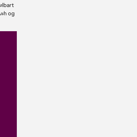
elbart
Ash og