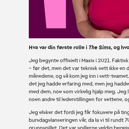
Hva var din første rolle i
The Sims
, og hv
Jeg begynte offisielt i Maxis i 2021. Fakti
– før det, men det var teknisk sett ikke en 
månedene, og så kom jeg inn i sett-teamet. 
det jeg hadde erfaring med, men jeg hadde
med dem, noe som virkelig hjalp meg. Jeg l
noen andre til lederstillingen for settene, o
Jeg elsker det fordi jeg får fokusere på t
bursdagslanseringen vår, da la vi til rund
grunnspillet. Det var spillerne veldig begei