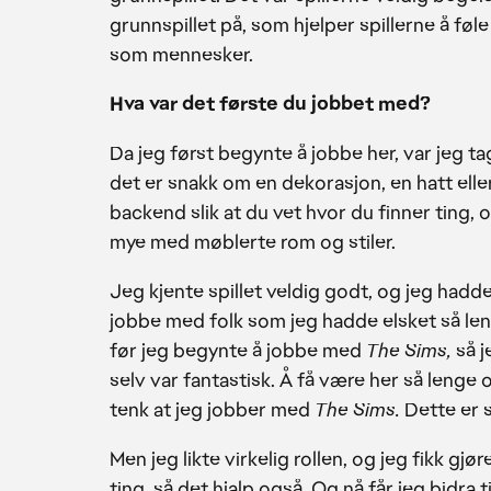
grunnspillet på, som hjelper spillerne å fø
som mennesker.
Hva var det første du jobbet med?
Da jeg først begynte å jobbe her, var jeg tag
det er snakk om en dekorasjon, en hatt ell
backend slik at du vet hvor du finner ting, o
mye med møblerte rom og stiler.
Jeg kjente spillet veldig godt, og jeg hadd
jobbe med folk som jeg hadde elsket så le
før jeg begynte å jobbe med
The Sims,
så j
selv var fantastisk. Å få være her så lenge o
tenk at jeg jobber med
The Sims.
Dette er s
Men jeg likte virkelig rollen, og jeg fikk gj
ting, så det hjalp også. Og nå får jeg bidra 