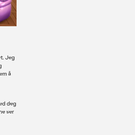
t. Jeg
g
dem å
med deg
rne ser