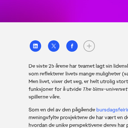
De siste 25 årene har teamet lagt sin lide
som reflekterer livets mange muligheter (s
Men livet, viser det seg, er helt utrolig sto
funksjoner for å utvide
The Sims-universet
spillerne våre.
Som en del av den pågående
bursdagsfeir
meningsfylte prosjektene de har vært en de
hvordan de unike perspektivene deres har p