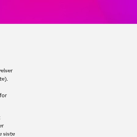
velser
te).
for
t
er
 siste