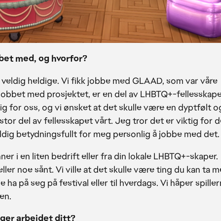
bet med, og hvorfor?
r veldig heldige. Vi fikk jobbe med GLAAD, som var våre
jobbet med prosjektet, er en del av LHBTQ+-fellesskape
lig for oss, og vi ønsket at det skulle være en dyptfølt o
stor del av fellesskapet vårt. Jeg tror det er viktig for 
veldig betydningsfullt for meg personlig å jobbe med det.
nner i en liten bedrift eller fra din lokale LHBTQ+-skaper.
ller noe sånt. Vi ville at det skulle være ting du kan ta 
 ha på seg på festival eller til hverdags. Vi håper spille
en.
ger arbeidet ditt?