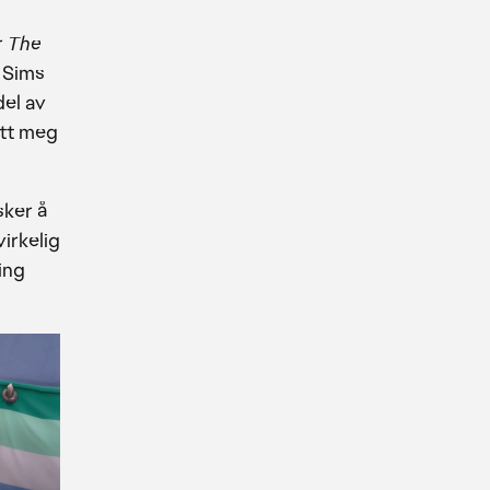
r
The
e Sims
del av
itt meg
sker å
virkelig
ing