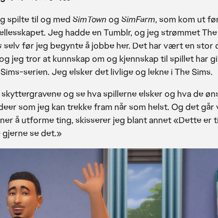
 spilte til og med
SimTown
og
SimFarm
, som kom ut fø
ttfellesskapet. Jeg hadde en Tumblr, og jeg strømmet Th
s
selv før jeg begynte å jobbe her. Det har vært en stor 
og jeg tror at kunnskap om og kjennskap til spillet har g
Sims-serien. Jeg elsker det livlige og lekne i The Sims.
 skyttergravene og se hva spillerne elsker og hva de øn
 ideer som jeg kan trekke fram når som helst. Og det går 
nner å utforme ting, skisserer jeg blant annet «Dette er t
e gjerne se det.»