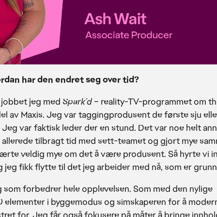
ordan har den endret seg over tid?
sk jobbet jeg med
Spark’d
– reality-TV-programmet om th
del av Maxis. Jeg var taggingprodusent de første sju elle
Jeg var faktisk leder der en stund. Det var noe helt an
 allerede tilbragt tid med sett-teamet og gjort mye sa
ærte veldig mye om det å være produsent. Så hyrte vi i
g jeg fikk flytte til det jeg arbeider med nå, som er grunns
ing som forbedrer hele opplevelsen. Som med den nylige
t 70 elementer i byggemodus og simskaperen for å moder
stret for. Jeg får også fokusere på måter å bringe innhold