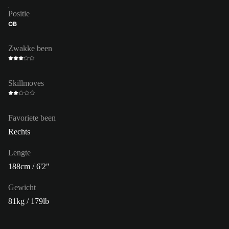
Positie
CB
Zwakke been
Skillmoves
Favoriete been
Rechts
Lengte
188cm / 6'2"
Gewicht
81kg / 179lb