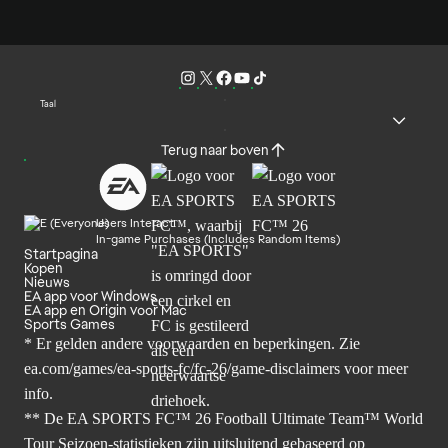
Taal
Terug naar boven
Users Interact
In-game Purchases (Includes Random Items)
Startpagina
Kopen
Nieuws
EA app voor Windows
EA app en Origin voor Mac
Sports Games
* Er gelden andere voorwaarden en beperkingen. Zie
ea.com/games/ea-sports-fc/fc-26/game-disclaimers
voor meer
info.
** De EA SPORTS FC™ 26 Football Ultimate Team™ World
Tour Seizoen-statistieken zijn uitsluitend gebaseerd op