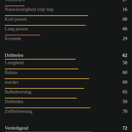
Nauwkeurigheid vrije trap
16
Kort passen
68
Lang passen
66
Kromme
29
Dribbelen
62
Lenigheid
58
Balans
60
reacties
69
Balbeheersing
65
Dribbelen
59
Zelfbeheersing
70
Verdedigend
72