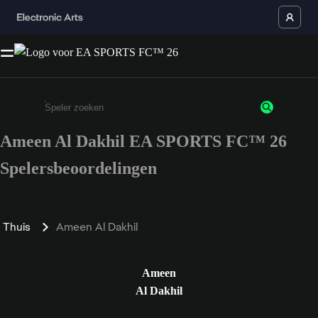
Ameen Al Dakhil EA SPORTS FC™ 26
Enter a minimum of 3 characters or numbers
Spelersbeoordelingen
Thuis
Ameen Al Dakhil
Ameen
Al Dakhil