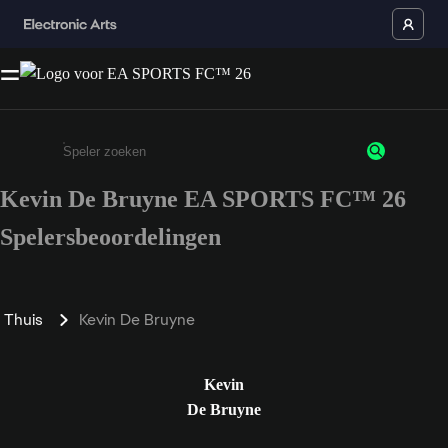
Kevin De Bruyne EA SPORTS FC™ 26
Enter a minimum of 3 characters or numbers
Spelersbeoordelingen
Thuis
Kevin De Bruyne
Kevin
De Bruyne