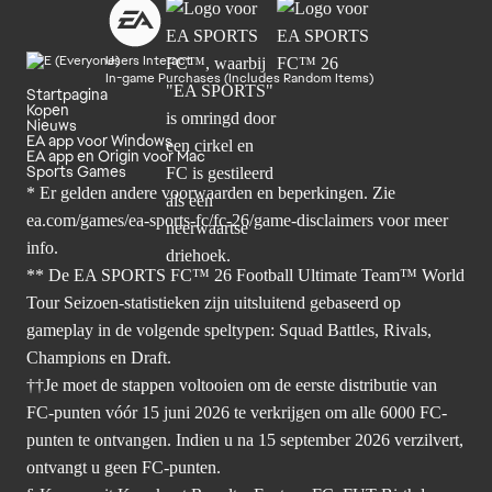
Users Interact
In-game Purchases (Includes Random Items)
Startpagina
Kopen
Nieuws
EA app voor Windows
EA app en Origin voor Mac
Sports Games
* Er gelden andere voorwaarden en beperkingen. Zie
ea.com/games/ea-sports-fc/fc-26/game-disclaimers
voor meer
info.
** De EA SPORTS FC™ 26 Football Ultimate Team™ World
Tour Seizoen-statistieken zijn uitsluitend gebaseerd op
gameplay in de volgende speltypen: Squad Battles, Rivals,
Champions en Draft.
††Je moet de stappen voltooien om de eerste distributie van
FC-punten vóór 15 juni 2026 te verkrijgen om alle 6000 FC-
punten te ontvangen. Indien u na 15 september 2026 verzilvert,
ontvangt u geen FC-punten.