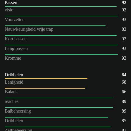
Passen
92
visie
92
Voorzetten
93
Nauwkeurigheid vrije trap
83
Kort passen
92
Lang passen
93
Kromme
93
Dribbelen
84
Lenigheid
68
Balans
66
reacties
89
Balbeheersing
89
Dribbelen
85
Zelfbeheersing
87