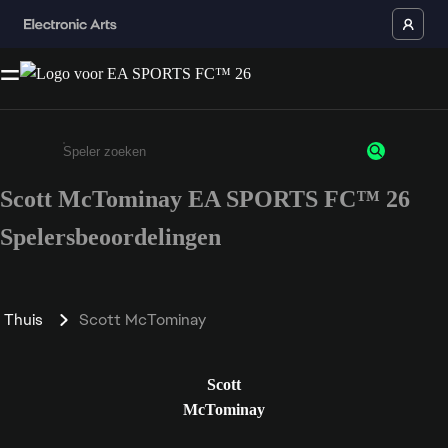
Scott McTominay EA SPORTS FC™ 26
Enter a minimum of 3 characters or numbers
Spelersbeoordelingen
Thuis
Scott McTominay
Scott
McTominay