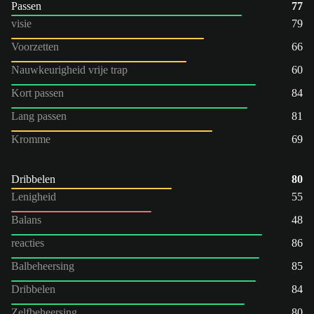
Passen
77
visie
79
Voorzetten
66
Nauwkeurigheid vrije trap
60
Kort passen
84
Lang passen
81
Kromme
69
Dribbelen
80
Lenigheid
55
Balans
48
reacties
86
Balbeheersing
85
Dribbelen
84
Zelfbeheersing
80