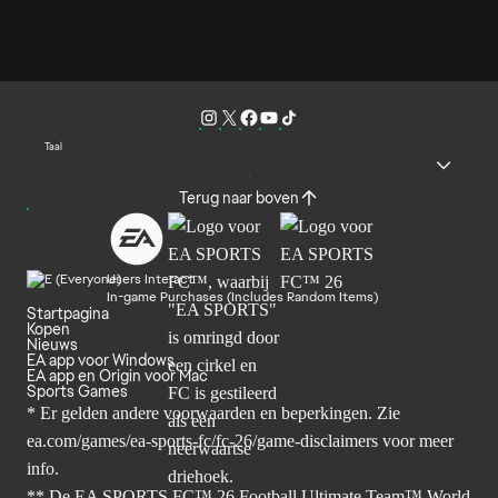
Taal
Terug naar boven
Users Interact
In-game Purchases (Includes Random Items)
Startpagina
Kopen
Nieuws
EA app voor Windows
EA app en Origin voor Mac
Sports Games
* Er gelden andere voorwaarden en beperkingen. Zie
ea.com/games/ea-sports-fc/fc-26/game-disclaimers
voor meer
info.
** De EA SPORTS FC™ 26 Football Ultimate Team™ World