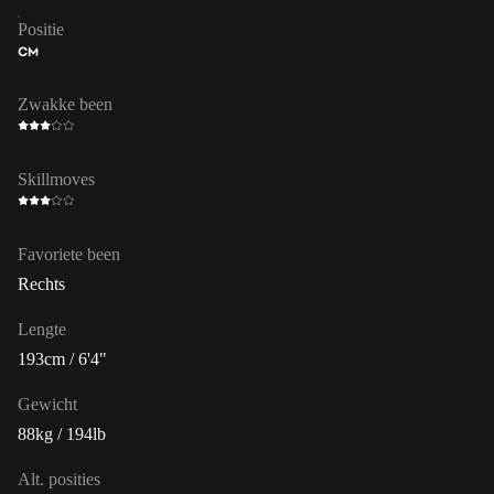
Positie
CM
Zwakke been
Skillmoves
Favoriete been
Rechts
Lengte
193cm / 6'4"
Gewicht
88kg / 194lb
Alt. posities