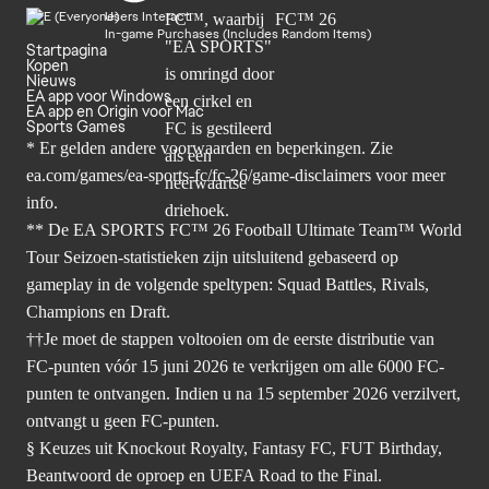
Users Interact
In-game Purchases (Includes Random Items)
Startpagina
Kopen
Nieuws
EA app voor Windows
EA app en Origin voor Mac
Sports Games
* Er gelden andere voorwaarden en beperkingen. Zie
ea.com/games/ea-sports-fc/fc-26/game-disclaimers
voor meer
info.
** De EA SPORTS FC™ 26 Football Ultimate Team™ World
Tour Seizoen-statistieken zijn uitsluitend gebaseerd op
gameplay in de volgende speltypen: Squad Battles, Rivals,
Champions en Draft.
††Je moet de stappen voltooien om de eerste distributie van
FC-punten vóór 15 juni 2026 te verkrijgen om alle 6000 FC-
punten te ontvangen. Indien u na 15 september 2026 verzilvert,
ontvangt u geen FC-punten.
§ Keuzes uit Knockout Royalty, Fantasy FC, FUT Birthday,
Beantwoord de oproep en UEFA Road to the Final.