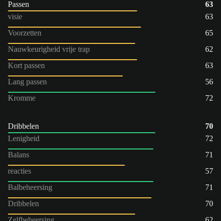
Passen
63
visie
63
Voorzetten
65
Nauwkeurigheid vrije trap
62
Kort passen
63
Lang passen
56
Kromme
72
Dribbelen
70
Lenigheid
72
Balans
71
reacties
57
Balbeheersing
71
Dribbelen
70
Zelfbeheersing
62