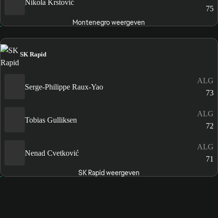
Nikola Krstović
75
Montenegro weergeven
SK Rapid
ALG
Serge-Philippe Raux-Yao
73
ALG
Tobias Gulliksen
72
ALG
Nenad Cvetković
71
SK Rapid weergeven