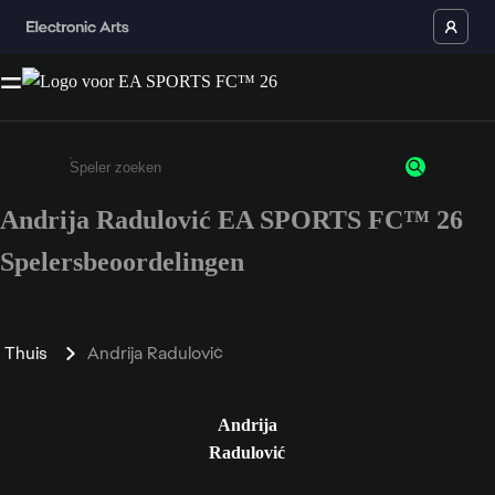
Andrija Radulović EA SPORTS FC™ 26
Enter a minimum of 3 characters or numbers
Spelersbeoordelingen
Thuis
Andrija Radulović
Andrija
Radulović