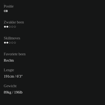
Positie
CB
Zwakke been
Skillmoves
Favoriete been
Rechts
Lengte
191cm / 6'3"
Gewicht
89kg / 196lb