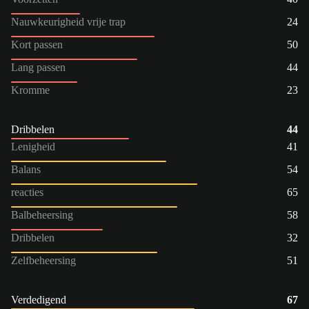
Nauwkeurigheid vrije trap
24
Kort passen
50
Lang passen
44
Kromme
23
Dribbelen
44
Lenigheid
41
Balans
54
reacties
65
Balbeheersing
58
Dribbelen
32
Zelfbeheersing
51
Verdedigend
67