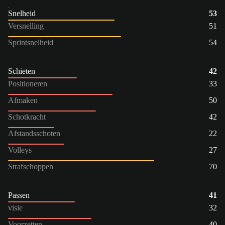
Snelheid
53
Versnelling
51
Sprintsnelheid
54
Schieten
42
Positioneren
33
Afmaken
50
Schotkracht
42
Afstandsschoten
22
Volleys
27
Strafschoppen
70
Passen
41
visie
32
Voorzetten
40