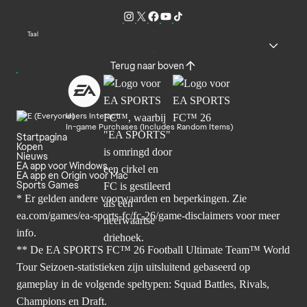
Taal
Terug naar boven
Users Interact
In-game Purchases (Includes Random Items)
Startpagina
Kopen
Nieuws
EA app voor Windows
EA app en Origin voor Mac
Sports Games
* Er gelden andere voorwaarden en beperkingen. Zie
ea.com/games/ea-sports-fc/fc-26/game-disclaimers
voor meer
info.
** De EA SPORTS FC™ 26 Football Ultimate Team™ World
Tour Seizoen-statistieken zijn uitsluitend gebaseerd op
gameplay in de volgende speltypen: Squad Battles, Rivals,
Champions en Draft.