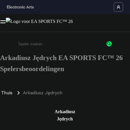
Arkadiusz Jędrych EA SPORTS FC™ 26
Enter a minimum of 3 characters or numbers
Spelersbeoordelingen
Thuis
Arkadiusz Jędrych
Arkadiusz
Jędrych