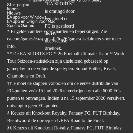
In-game Purchases (Includes Random Items)
Startpagina
Kopen
Nieuws
EA app voor Windows
EA app en Origin voor Mac
Sports Games
* Er gelden andere voorwaarden en beperkingen. Zie
ea.com/games/ea-sports-fc/fc-26/game-disclaimers
voor meer
info.
** De EA SPORTS FC™ 26 Football Ultimate Team™ World
Tour Seizoen-statistieken zijn uitsluitend gebaseerd op
gameplay in de volgende speltypen: Squad Battles, Rivals,
Champions en Draft.
††Je moet de stappen voltooien om de eerste distributie van
FC-punten vóór 15 juni 2026 te verkrijgen om alle 6000 FC-
punten te ontvangen. Indien u na 15 september 2026 verzilvert,
ontvangt u geen FC-punten.
§ Keuzes uit Knockout Royalty, Fantasy FC, FUT Birthday,
Beantwoord de oproep en UEFA Road to the Final.
§§ Keuzes uit Knockout Royalty, Fantasy FC, FUT Birthday