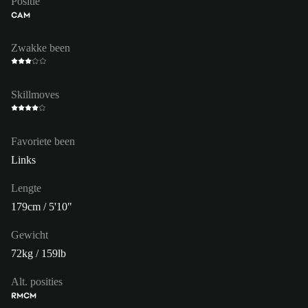
Positie
CAM
Zwakke been
Skillmoves
Favoriete been
Links
Lengte
179cm / 5'10"
Gewicht
72kg / 159lb
Alt. posities
RM
CM