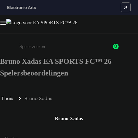
Bruno Xadas EA SPORTS FC™ 26
Enter a minimum of 3 characters or numbers
Spelersbeoordelingen
Thuis
Bruno Xadas
Bruno Xadas