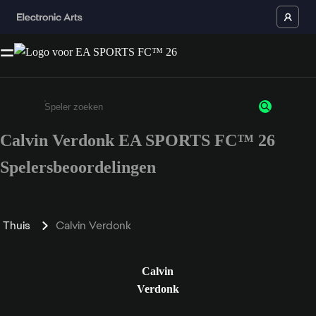
Calvin Verdonk EA SPORTS FC™ 26
Enter a minimum of 3 characters or numbers
Spelersbeoordelingen
Thuis
Calvin Verdonk
Calvin
Verdonk