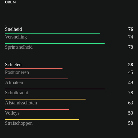
CB
LM
Snelheid
76
Versnelling
74
Sprintsnelheid
78
Schieten
58
Positioneren
45
Afmaken
49
Schotkracht
78
Afstandsschoten
63
Volleys
50
Strafschoppen
58