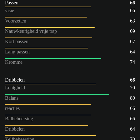
Passen
66
visie
66
Voorzetten
63
Nauwkeurigheid vrije trap
69
Kort passen
67
Lang passen
64
Kromme
74
Dribbelen
66
Lenigheid
70
Balans
80
reacties
66
Balbeheersing
66
Dribbelen
64
Zelfbeheersing
70