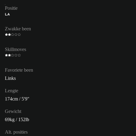
Positie
LA
Zwakke been
Skillmoves
Favoriete been
Links
Lengte
174cm / 5'9"
Gewicht
69kg / 152lb
Alt. posities