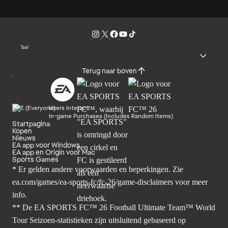
Taal
Terug naar boven
Users Interact
In-game Purchases (Includes Random Items)
Startpagina
Kopen
Nieuws
EA app voor Windows
EA app en Origin voor Mac
Sports Games
* Er gelden andere voorwaarden en beperkingen. Zie
ea.com/games/ea-sports-fc/fc-26/game-disclaimers
voor meer
info.
** De EA SPORTS FC™ 26 Football Ultimate Team™ World
Tour Seizoen-statistieken zijn uitsluitend gebaseerd op