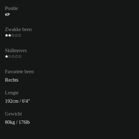
Positie
KP
Zwakke been
Skillmoves
Favoriete been
Rechts
Lengte
192cm / 6'4"
Gewicht
80kg / 176lb