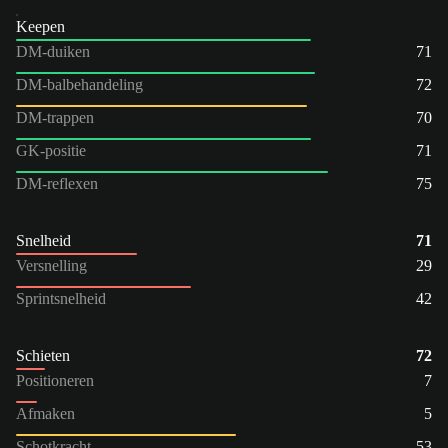
Keepen
DM-duiken
71
DM-balbehandeling
72
DM-trappen
70
GK-positie
71
DM-reflexen
75
Snelheid
71
Versnelling
29
Sprintsnelheid
42
Schieten
72
Positioneren
7
Afmaken
5
Schotkracht
53