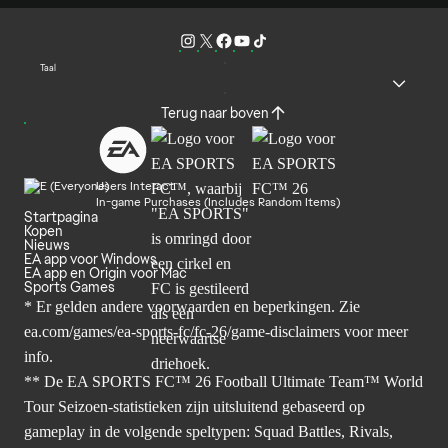
Taal
Terug naar boven
Users Interact
In-game Purchases (Includes Random Items)
Startpagina
Kopen
Nieuws
EA app voor Windows
EA app en Origin voor Mac
Sports Games
* Er gelden andere voorwaarden en beperkingen. Zie
ea.com/games/ea-sports-fc/fc-26/game-disclaimers
voor meer
info.
** De EA SPORTS FC™ 26 Football Ultimate Team™ World
Tour Seizoen-statistieken zijn uitsluitend gebaseerd op
gameplay in de volgende speltypen: Squad Battles, Rivals,