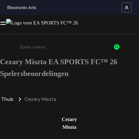
Cezary Miszta EA SPORTS FC™ 26
Enter a minimum of 3 characters or numbers
Spelersbeoordelingen
Thuis
Cezary Miszta
Cezary
Miszta