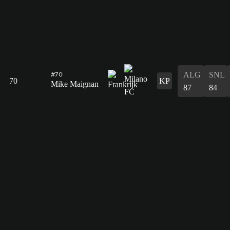
ALG
SNL
#70
70
KP
Mike Maignan
87
84