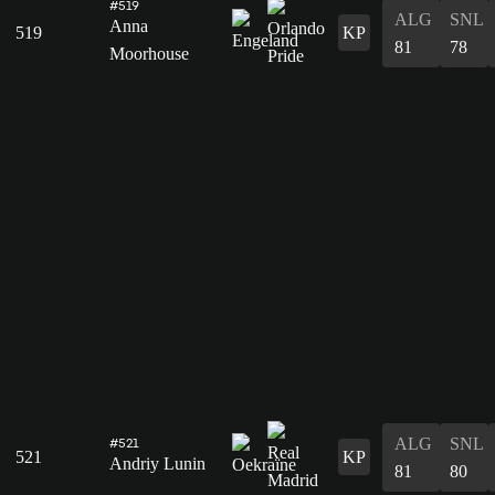
#519
ALG
SNL
Anna
519
KP
81
78
Moorhouse
ALG
SNL
#521
521
KP
Andriy Lunin
81
80