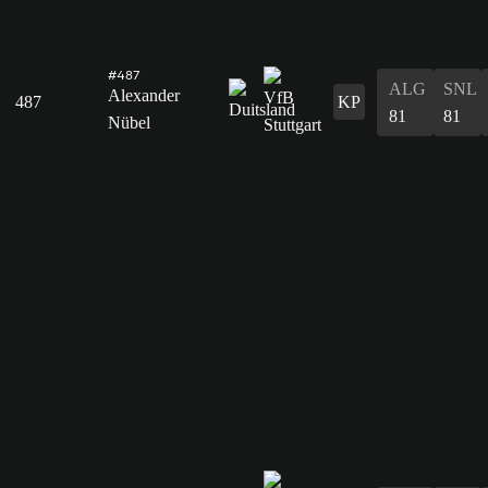
#487
ALG
SNL
Alexander
487
KP
81
81
Nübel