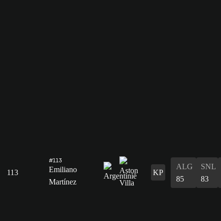
#113
ALG
SNL
Emiliano
113
KP
85
83
Martínez