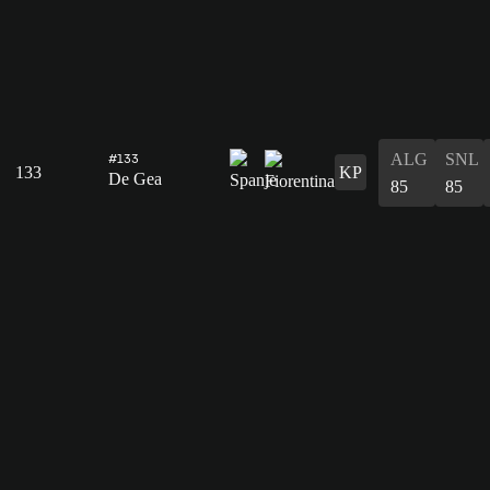
ALG
SNL
#133
133
KP
De Gea
85
85