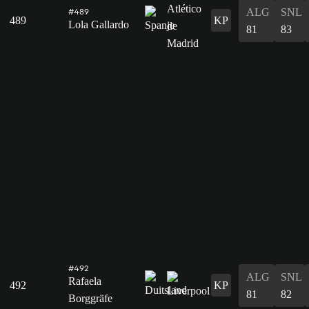
ALG
SNL
#489
489
KP
Lola Gallardo
81
83
#492
ALG
SNL
Rafaela
492
KP
81
82
Borggräfe