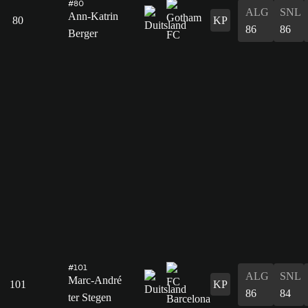
#80
ALG
SNL
Ann-Katrin
80
KP
86
86
Berger
#101
ALG
SNL
Marc-André
101
KP
86
84
ter Stegen