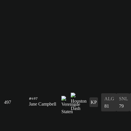
ALG
SNL
#497
497
KP
Jane Campbell
81
79