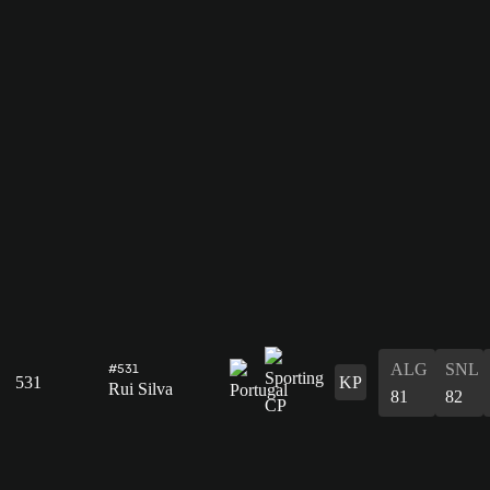
ALG
SNL
#531
531
KP
Rui Silva
81
82