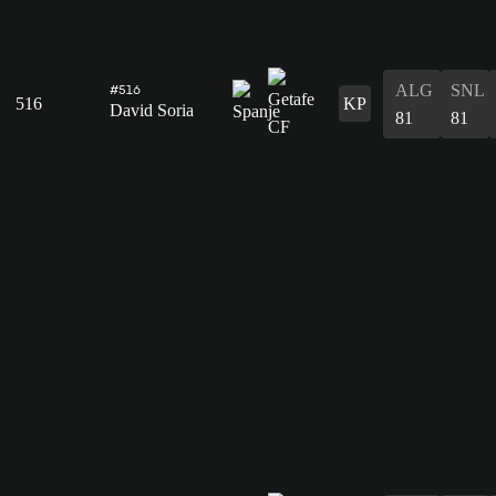
ALG
SNL
#516
516
KP
David Soria
81
81