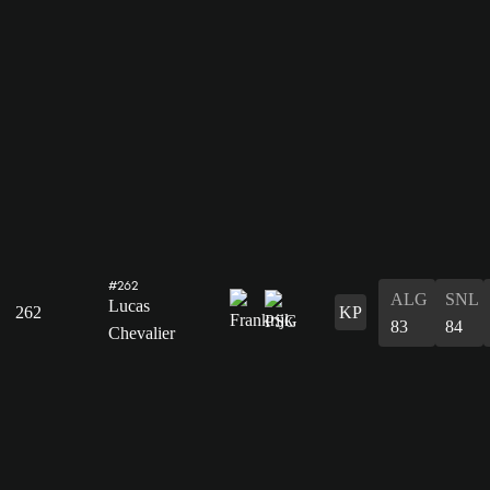
#262
ALG
SNL
Lucas
262
KP
83
84
Chevalier