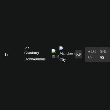
#18
ALG
SNL
Gianluigi
18
KP
89
90
Donnarumma