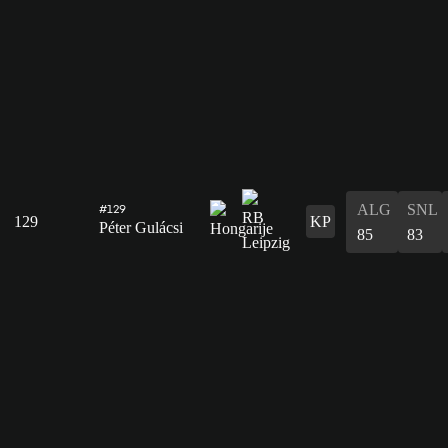
ALG
SNL
#129
129
KP
Péter Gulácsi
85
83