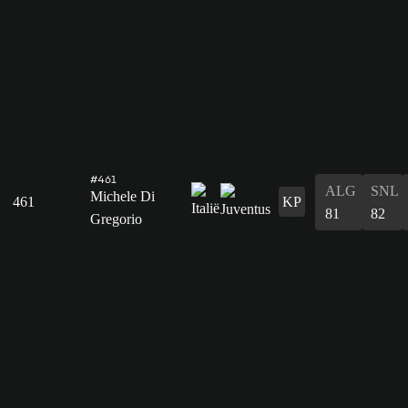
#461
ALG
SNL
Michele Di
461
KP
81
82
Gregorio