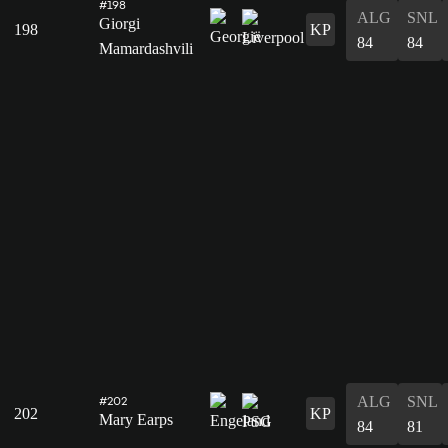
#198
ALG
SNL
Giorgi
198
KP
84
84
Mamardashvili
ALG
SNL
#202
202
KP
Mary Earps
84
81