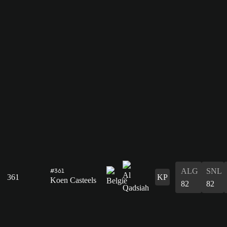
ALG
SNL
#361
361
KP
Koen Casteels
82
82