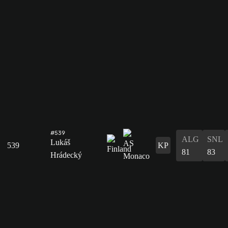
#539
ALG
SNL
Lukáš
539
KP
81
83
Hrádecký