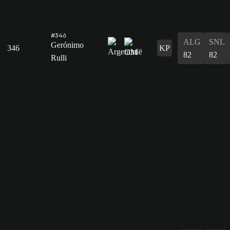
#346
ALG
SNL
Gerónimo
346
KP
82
82
Rulli