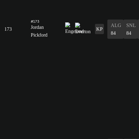
#173
ALG
SNL
Jordan
173
KP
84
84
Pickford