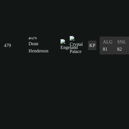
#479
ALG
SNL
Dean
479
KP
81
82
Henderson