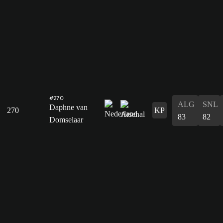
#270
ALG
SNL
Daphne van
270
KP
83
82
Domselaar