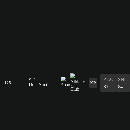
ALG
SNL
#125
125
KP
Unai Simón
85
84