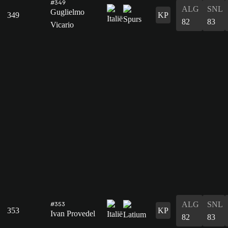
#349
ALG
SNL
Guglielmo
349
KP
82
83
Vicario
ALG
SNL
#353
353
KP
Ivan Provedel
82
83