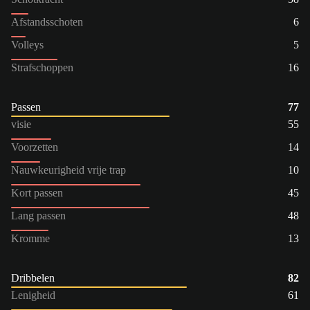
Afstandsschoten
6
Volleys
5
Strafschoppen
16
Passen
77
visie
55
Voorzetten
14
Nauwkeurigheid vrije trap
10
Kort passen
45
Lang passen
48
Kromme
13
Dribbelen
82
Lenigheid
61