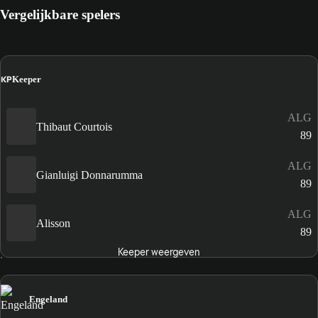
Vergelijkbare spelers
KP
Keeper
ALG
Thibaut Courtois
89
ALG
Gianluigi Donnarumma
89
ALG
Alisson
89
Keeper weergeven
Engeland