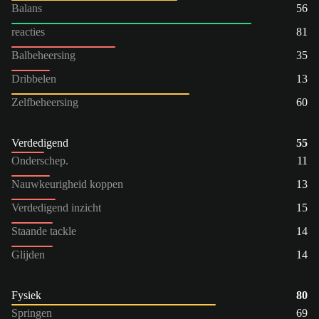
Balans
56
reacties
81
Balbeheersing
35
Dribbelen
13
Zelfbeheersing
60
Verdedigend
55
Onderschep.
11
Nauwkeurigheid koppen
13
Verdedigend inzicht
15
Staande tackle
14
Glijden
14
Fysiek
80
Springen
69