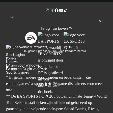
Taal
Terug naar boven
Users Interact
In-game Purchases (Includes Random Items)
Startpagina
Kopen
Nieuws
EA app voor Windows
EA app en Origin voor Mac
Sports Games
* Er gelden andere voorwaarden en beperkingen. Zie
ea.com/games/ea-sports-fc/fc-26/game-disclaimers
voor meer
info.
** De EA SPORTS FC™ 26 Football Ultimate Team™ World
Tour Seizoen-statistieken zijn uitsluitend gebaseerd op
gameplay in de volgende speltypen: Squad Battles, Rivals,