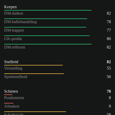
Keepen
DM-duiken
82
DM-balbehandeling
78
DM-trappen
77
GK-positie
80
DM-reflexen
82
Snelheid
82
Versnelling
55
Sprintsnelheid
56
Schieten
78
Positioneren
8
Afmaken
9
Schotkracht
58