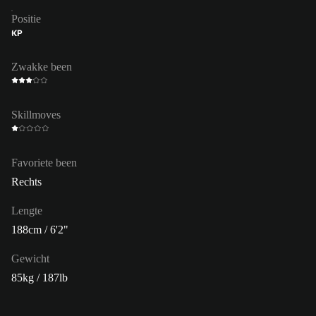
Positie
KP
Zwakke been
Skillmoves
Favoriete been
Rechts
Lengte
188cm / 6'2"
Gewicht
85kg / 187lb