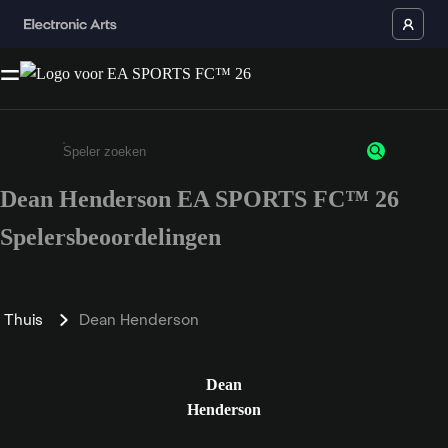
Dean Henderson EA SPORTS FC™ 26
Enter a minimum of 3 characters or numbers
Spelersbeoordelingen
Thuis
Dean Henderson
Dean
Henderson