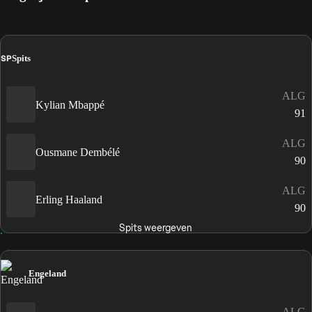
SP
Spits
ALG
Kylian Mbappé
91
ALG
Ousmane Dembélé
90
ALG
Erling Haaland
90
Spits weergeven
Engeland
ALG