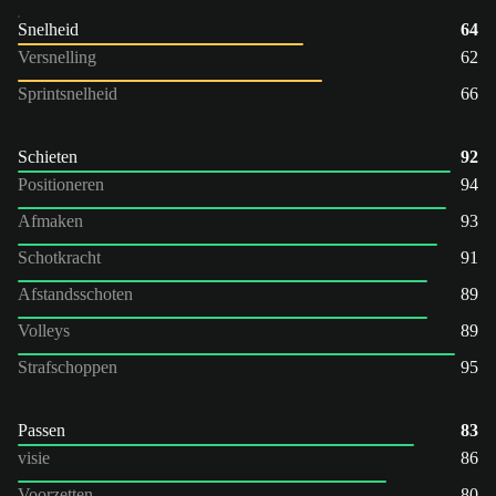
Snelheid
64
Versnelling
62
Sprintsnelheid
66
Schieten
92
Positioneren
94
Afmaken
93
Schotkracht
91
Afstandsschoten
89
Volleys
89
Strafschoppen
95
Passen
83
visie
86
Voorzetten
80