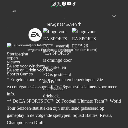
Taal
Terug naar boven
Users Interact
In-game Purchases (Includes Random Items)
Startpagina
Kopen
Nieuws
EA app voor Windows
EA app en Origin voor Mac
Sports Games
* Er gelden andere voorwaarden en beperkingen. Zie
ea.com/games/ea-sports-fc/fc-26/game-disclaimers
voor meer
info.
** De EA SPORTS FC™ 26 Football Ultimate Team™ World
Tour Seizoen-statistieken zijn uitsluitend gebaseerd op
gameplay in de volgende speltypen: Squad Battles, Rivals,
Champions en Draft.