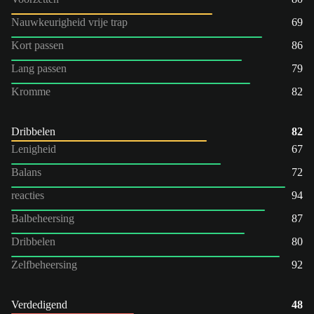
Nauwkeurigheid vrije trap
69
Kort passen
86
Lang passen
79
Kromme
82
Dribbelen
82
Lenigheid
67
Balans
72
reacties
94
Balbeheersing
87
Dribbelen
80
Zelfbeheersing
92
Verdedigend
48