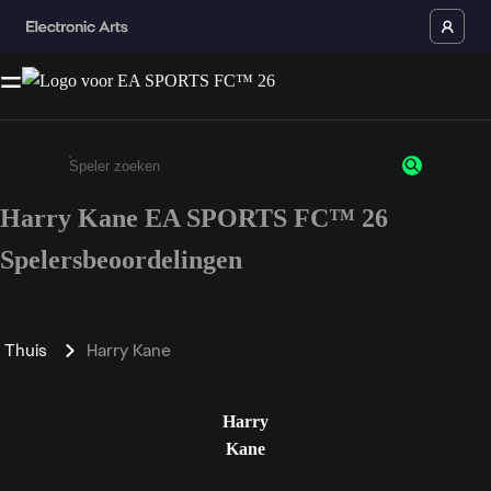
Harry Kane EA SPORTS FC™ 26
Enter a minimum of 3 characters or numbers
Spelersbeoordelingen
Thuis
Harry Kane
Harry
Kane