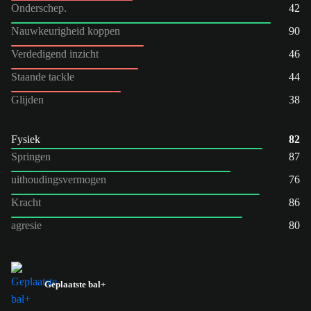
Onderschep.
42
Nauwkeurigheid koppen
90
Verdedigend inzicht
46
Staande tackle
44
Glijden
38
Fysiek
82
Springen
87
uithoudingsvermogen
76
Kracht
86
agresie
80
Geplaatste bal+