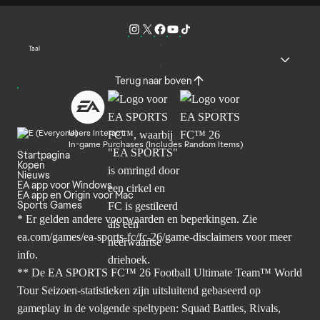
Taal
Terug naar boven
Users Interact
In-game Purchases (Includes Random Items)
Startpagina
Kopen
Nieuws
EA app voor Windows
EA app en Origin voor Mac
Sports Games
* Er gelden andere voorwaarden en beperkingen. Zie
ea.com/games/ea-sports-fc/fc-26/game-disclaimers
voor meer
info.
** De EA SPORTS FC™ 26 Football Ultimate Team™ World
Tour Seizoen-statistieken zijn uitsluitend gebaseerd op
gameplay in de volgende speltypen: Squad Battles, Rivals,