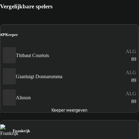
Vergelijkbare spelers
KP
Keeper
ALG
Thibaut Courtois
89
ALG
Gianluigi Donnarumma
89
ALG
Alisson
89
Keeper weergeven
Frankrijk