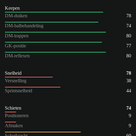
Keepen
DM-duiken
78
DM-balbehandeling
74
DM-trappen
80
GK-positie
77
DM-reflexen
80
Snelheid
78
Versnelling
38
Sprintsnelheid
44
Schieten
74
Positioneren
9
Afmaken
9
Schotkracht
60