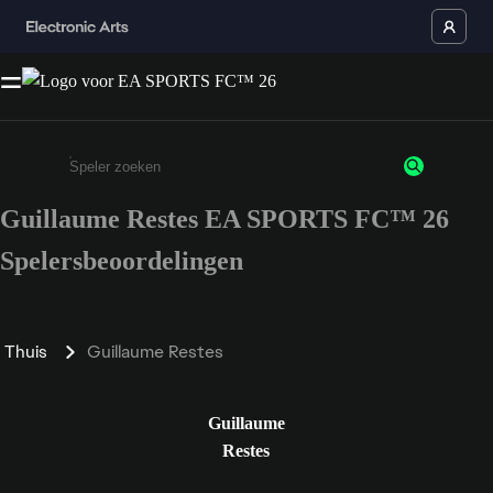
Guillaume Restes EA SPORTS FC™ 26
Enter a minimum of 3 characters or numbers
Spelersbeoordelingen
Thuis
Guillaume Restes
Guillaume
Restes