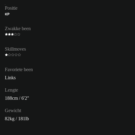
Positie
KP
Zwakke been
Skillmoves
Favoriete been
Links
Lengte
188cm / 6'2"
Gewicht
82kg / 181lb