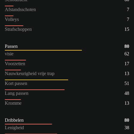
Afstandsschoten
7
Volleys
7
Strafschoppen
15
Passen
80
visie
62
Voorzetten
17
Nauwkeurigheid vrije trap
13
Kort passen
51
Lang passen
48
Kromme
13
Dribbelen
80
Lenigheid
38