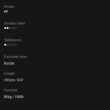
Positie
KP
Zwakke been
Skillmoves
Favoriete been
Rechts
Lengte
193cm / 6'4"
Gewicht
86kg / 190lb