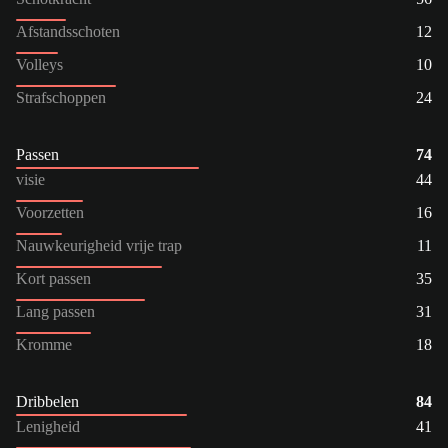
Afstandsschoten
12
Volleys
10
Strafschoppen
24
Passen
74
visie
44
Voorzetten
16
Nauwkeurigheid vrije trap
11
Kort passen
35
Lang passen
31
Kromme
18
Dribbelen
84
Lenigheid
41