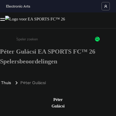
Péter Gulácsi EA SPORTS FC™ 26
Enter a minimum of 3 characters or numbers
Spelersbeoordelingen
Thuis
Péter Gulácsi
Péter
Gulácsi