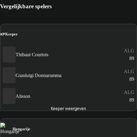
Vergelijkbare spelers
KP
Keeper
ALG
Thibaut Courtois
89
ALG
Gianluigi Donnarumma
89
ALG
Alisson
89
Keeper weergeven
Hongarije