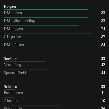
Keepen
DM-duiken
83
DM-balbehandeling
83
DM-trappen
74
GK-positie
87
DM-reflexen
84
Snelheid
83
Versnelling
42
Sprintsnelheid
44
Schieten
83
Positioneren
11
Afmaken
10
Schotkracht
56