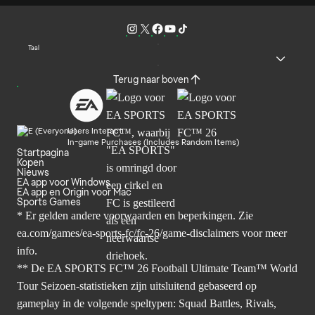
Taal
Terug naar boven
Users Interact
In-game Purchases (Includes Random Items)
Startpagina
Kopen
Nieuws
EA app voor Windows
EA app en Origin voor Mac
Sports Games
* Er gelden andere voorwaarden en beperkingen. Zie
ea.com/games/ea-sports-fc/fc-26/game-disclaimers
voor meer
info.
** De EA SPORTS FC™ 26 Football Ultimate Team™ World
Tour Seizoen-statistieken zijn uitsluitend gebaseerd op
gameplay in de volgende speltypen: Squad Battles, Rivals,